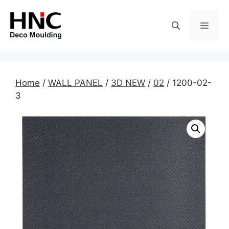
Skip
to
MEN
content
Home
/
WALL PANEL
/
3D NEW
/
02
/ 1200-02-
3