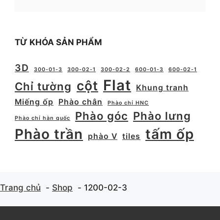
TỪ KHÓA SẢN PHẨM
3D
300-01-3
300-02-1
300-02-2
600-01-3
600-02-1
Flat
cột
Chỉ tường
Khung tranh
Miếng ốp
Phào chân
Phào chỉ HNC
Phào góc
Phào lưng
Phào chỉ hàn quốc
Phào trần
tấm ốp
phào V
tiles
Trang chủ
Shop
1200-02-3