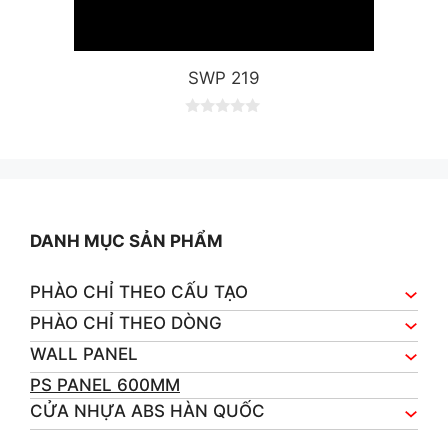
SWP 219
0
o
u
t
o
f
5
DANH MỤC SẢN PHẨM
PHÀO CHỈ THEO CẤU TẠO
PHÀO CHỈ THEO DÒNG
WALL PANEL
PS PANEL 600MM
CỬA NHỰA ABS HÀN QUỐC