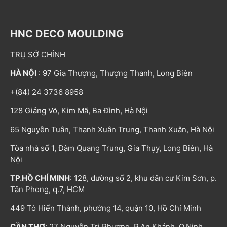
HNC DECO MOULDING
TRỤ SỞ CHÍNH
HÀ NỘI
: 97 Gia Thượng, Thượng Thanh, Long Biên
+(84) 24 3736 8958
128 Giảng Võ, Kim Mã, Ba Đình, Hà Nội
65 Nguyễn Tuân, Thanh Xuân Trung, Thanh Xuân, Hà Nội
Tòa nhà số 1, Đàm Quang Trung, Gia Thụy, Long Biên, Hà
Nội
TP.HỒ CHÍ MINH
: 128, đường số 2, khu dân cư Kim Sơn, p.
Tân Phong, q.7, HCM
449 Tô Hiến Thành, phường 14, quận 10, Hồ Chí Minh
CẦN THƠ
: 27 Nguyễn Tri Phương, P.An Khánh, Q.Ninh