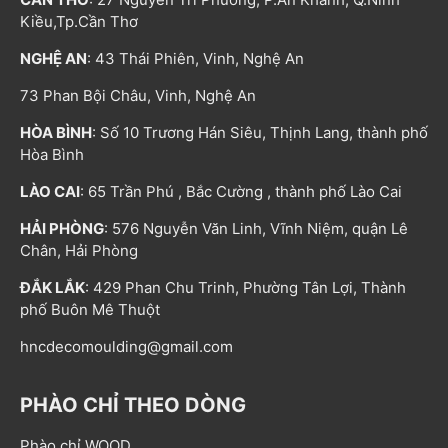
Kiều,Tp.Cần Thơ
NGHỆ AN
: 43 Thái Phiên, Vinh, Nghệ An
73 Phan Bội Châu, Vinh, Nghệ An
HÒA BÌNH
: Số 10 Trương Hán Siêu, Thịnh Lang, thành phố
Hòa Bình
LÀO CAI
: 65 Trần Phú , Bắc Cường , thành phố Lào Cai
HẢI PHÒNG
: 576 Nguyễn Văn Linh, Vĩnh Niệm, quận Lê
Chân, Hải Phòng
ĐẮK LẮK
: 429 Phan Chu Trinh, Phường Tân Lợi, Thành
phố Buôn Mê Thuột
hncdecomoulding@gmail.com
PHÀO CHỈ THEO DÒNG
Phào chỉ WOOD