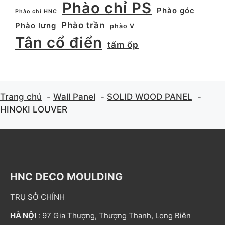
Phào chỉ PS
Phào góc
Phào chỉ HNC
Phào trần
Phào lưng
phào V
Tân cổ điển
tấm ốp
Trang chủ
Wall Panel
SOLID WOOD PANEL
HINOKI LOUVER
HNC DECO MOULDING
TRỤ SỞ CHÍNH
HÀ NỘI
: 97 Gia Thượng, Thượng Thanh, Long Biên