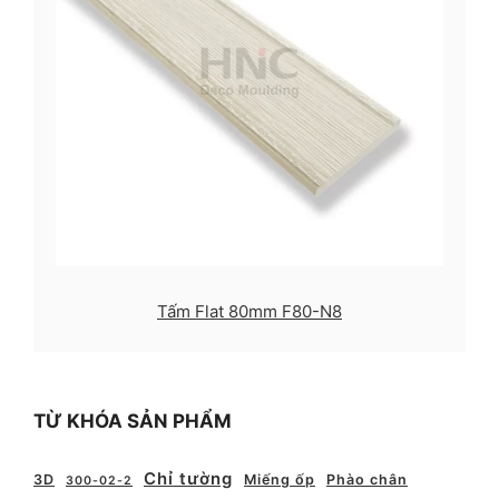
Tấm Flat 80mm F80-N8
TỪ KHÓA SẢN PHẨM
Chỉ tường
3D
Miếng ốp
Phào chân
300-02-2