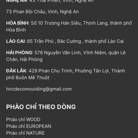
NGHỆ AN
: 43 Thái Phiên, Vinh, Nghệ An
73 Phan Bội Châu, Vinh, Nghệ An
HÒA BÌNH
: Số 10 Trương Hán Siêu, Thịnh Lang, thành phố
Hòa Bình
LÀO CAI
: 65 Trần Phú , Bắc Cường , thành phố Lào Cai
HẢI PHÒNG
: 576 Nguyễn Văn Linh, Vĩnh Niệm, quận Lê
Chân, Hải Phòng
ĐẮK LẮK
: 429 Phan Chu Trinh, Phường Tân Lợi, Thành
phố Buôn Mê Thuột
hncdecomoulding@gmail.com
PHÀO CHỈ THEO DÒNG
Phào chỉ WOOD
Phào chỉ EUROPEAN
Phào chỉ NATURE