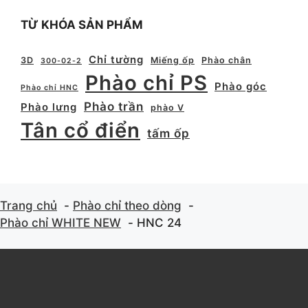
TỪ KHÓA SẢN PHẨM
Chỉ tường
3D
Miếng ốp
Phào chân
300-02-2
Phào chỉ PS
Phào góc
Phào chỉ HNC
Phào trần
Phào lưng
phào V
Tân cổ điển
tấm ốp
Trang chủ
Phào chỉ theo dòng
Phào chỉ WHITE NEW
HNC 24