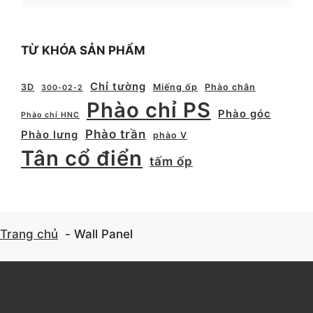
TỪ KHÓA SẢN PHẨM
Chỉ tường
3D
Miếng ốp
Phào chân
300-02-2
Phào chỉ PS
Phào góc
Phào chỉ HNC
Phào trần
Phào lưng
phào V
Tân cổ điển
tấm ốp
Trang chủ
Wall Panel