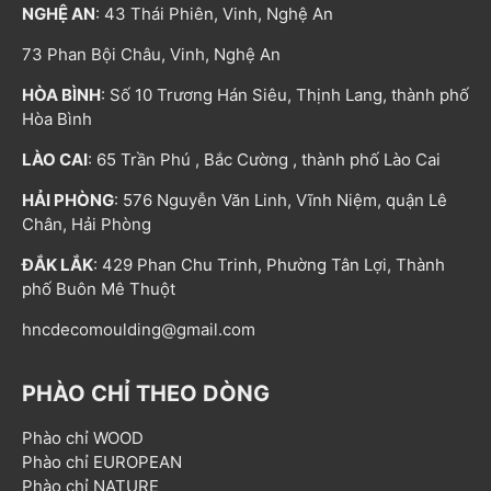
NGHỆ AN
: 43 Thái Phiên, Vinh, Nghệ An
73 Phan Bội Châu, Vinh, Nghệ An
HÒA BÌNH
: Số 10 Trương Hán Siêu, Thịnh Lang, thành phố
Hòa Bình
LÀO CAI
: 65 Trần Phú , Bắc Cường , thành phố Lào Cai
HẢI PHÒNG
: 576 Nguyễn Văn Linh, Vĩnh Niệm, quận Lê
Chân, Hải Phòng
ĐẮK LẮK
: 429 Phan Chu Trinh, Phường Tân Lợi, Thành
phố Buôn Mê Thuột
hncdecomoulding@gmail.com
PHÀO CHỈ THEO DÒNG
Phào chỉ WOOD
Phào chỉ EUROPEAN
Phào chỉ NATURE