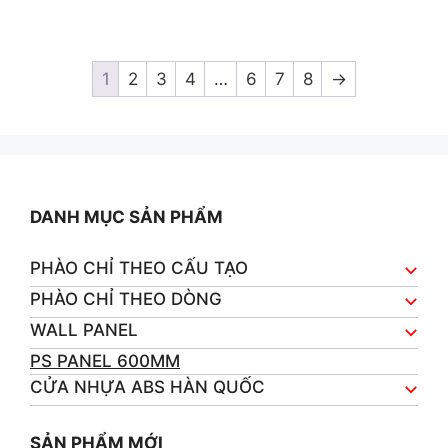
0
o
u
t
o
1
2
3
4
…
6
7
8
→
f
5
DANH MỤC SẢN PHẨM
PHÀO CHỈ THEO CẤU TẠO
PHÀO CHỈ THEO DÒNG
WALL PANEL
PS PANEL 600MM
CỬA NHỰA ABS HÀN QUỐC
SẢN PHẨM MỚI