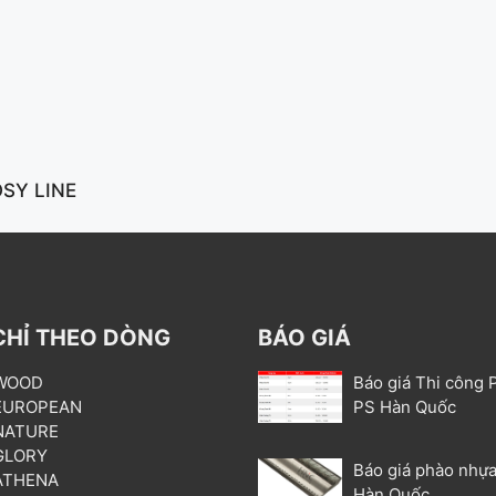
SY LINE
CHỈ THEO DÒNG
BÁO GIÁ
 WOOD
Báo giá Thi công 
 EUROPEAN
PS Hàn Quốc
 NATURE
 GLORY
Báo giá phào nhựa
 ATHENA
Hàn Quốc