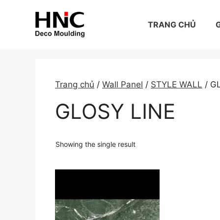
Skip
to
TRANG CHỦ
G
content
Trang chủ
/
Wall Panel
/
STYLE WALL
/ G
GLOSY LINE
Showing the single result