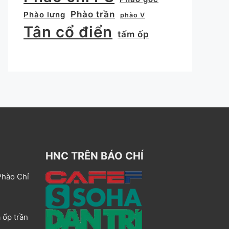
Phào trần
Phào lưng
phào V
Tân cổ điển
tấm ốp
HNC TRÊN BÁO CHÍ
Phào Chỉ
 ốp trần