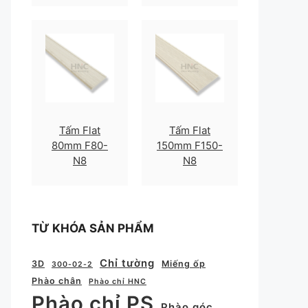
Tấm Flat
Tấm Flat
80mm F80-
150mm F150-
N8
N8
TỪ KHÓA SẢN PHẨM
Chỉ tường
3D
Miếng ốp
300-02-2
Phào chân
Phào chỉ HNC
Phào chỉ PS
Phào góc