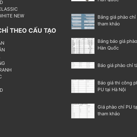
3D
 CLASSIC
 WHITE NEW
Bảng giá phào chỉ
tham khảo
CHỈ THEO CẤU TẠO
Bảng báo giá phào
ẦN
Hàn Quốc
ÂN
L
NG
Báo giá phào chỉ t
RANH
C
Báo giá thi công p
T
PU tại Hà Nội
3D
P
Giá phào chỉ PU tạ
tham khảo