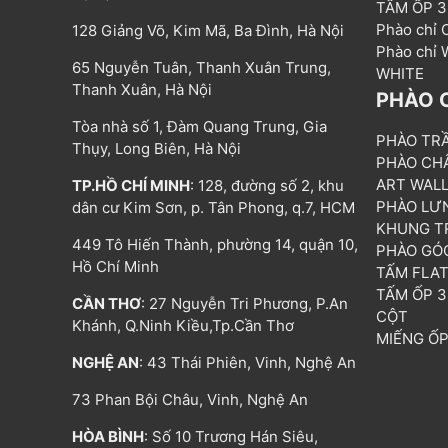
TẤM ỐP 
Phào chỉ
128 Giảng Võ, Kim Mã, Ba Đình, Hà Nội
Phào chỉ
65 Nguyễn Tuân, Thanh Xuân Trung,
WHITE
Thanh Xuân, Hà Nội
PHÀO 
Tòa nhà số 1, Đàm Quang Trung, Gia
PHÀO TR
Thụy, Long Biên, Hà Nội
PHÀO CH
ART WAL
TP.HỒ CHÍ MINH
: 128, đường số 2, khu
PHÀO LƯ
dân cư Kim Sơn, p. Tân Phong, q.7, HCM
KHUNG T
449 Tô Hiến Thành, phường 14, quận 10,
PHÀO GÓ
Hồ Chí Minh
TẤM FLA
TẤM ỐP 
CẦN THƠ
: 27 Nguyễn Tri Phương, P.An
CỘT
Khánh, Q.Ninh Kiều,Tp.Cần Thơ
MIẾNG Ố
NGHỆ AN
: 43 Thái Phiên, Vinh, Nghệ An
73 Phan Bội Châu, Vinh, Nghệ An
HÒA BÌNH
: Số 10 Trương Hán Siêu,