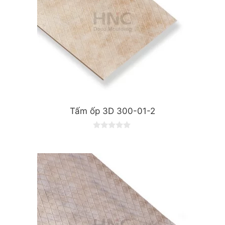
Tấm ốp 3D 300-01-2
0
o
u
t
o
f
5