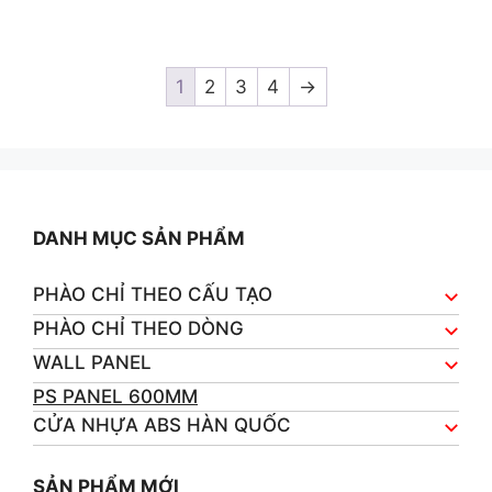
0
o
u
t
o
1
2
3
4
→
f
5
DANH MỤC SẢN PHẨM
PHÀO CHỈ THEO CẤU TẠO
PHÀO CHỈ THEO DÒNG
WALL PANEL
PS PANEL 600MM
CỬA NHỰA ABS HÀN QUỐC
SẢN PHẨM MỚI