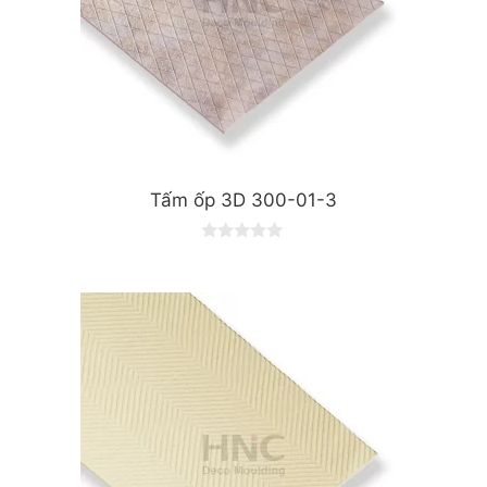
Tấm ốp 3D 300-01-3
0
o
u
t
o
f
5