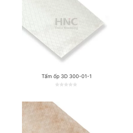
Tấm ốp 3D 300-01-1
0
o
u
t
o
f
5