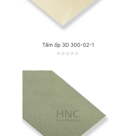
Tấm ốp 3D 300-02-1
0
o
u
t
o
f
5