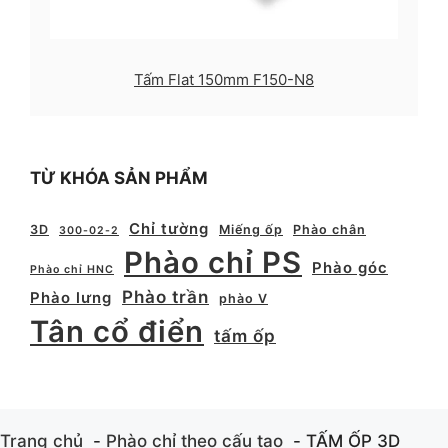
Tấm Flat 150mm F150-N8
TỪ KHÓA SẢN PHẨM
Chỉ tường
3D
Miếng ốp
Phào chân
300-02-2
Phào chỉ PS
Phào góc
Phào chỉ HNC
Phào trần
Phào lưng
phào V
Tân cổ điển
tấm ốp
Trang chủ
Phào chỉ theo cấu tạo
TẤM ỐP 3D