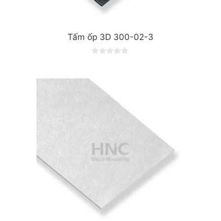
Tấm ốp 3D 300-02-3
0
o
u
t
o
f
5