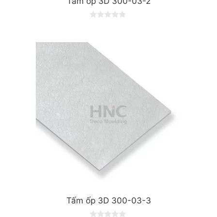
Tấm ốp 3D 300-03-2
0
o
u
t
o
f
5
Tấm ốp 3D 300-03-3