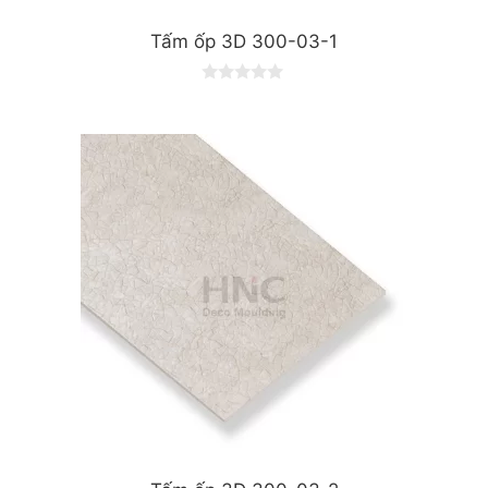
Tấm ốp 3D 300-03-1
0
o
u
t
o
f
5