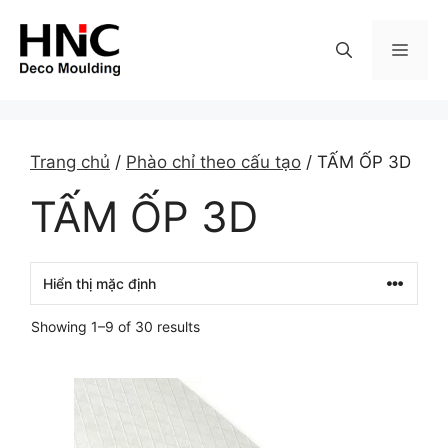
Skip
to
MEN
content
Trang chủ
/
Phào chỉ theo cấu tạo
/ TẤM ỐP 3D
TẤM ỐP 3D
Showing 1–9 of 30 results