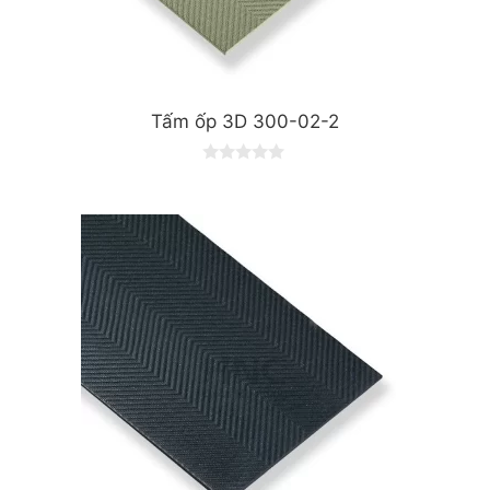
Tấm ốp 3D 300-02-2
0
o
u
t
o
f
5