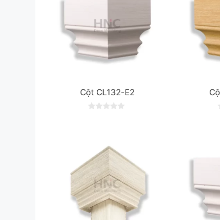
Cột CL132-E2
Cộ
0
o
u
t
t
o
f
f
5