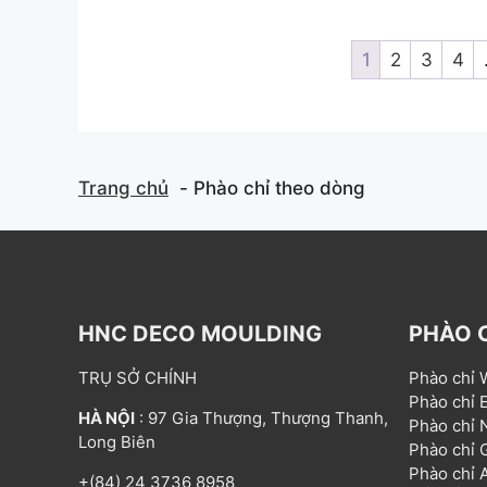
o
u
t
t
o
1
2
3
4
f
f
5
Trang chủ
Phào chỉ theo dòng
HNC DECO MOULDING
PHÀO 
TRỤ SỞ CHÍNH
Phào chỉ
Phào chỉ
HÀ NỘI
: 97 Gia Thượng, Thượng Thanh,
Phào chỉ
Long Biên
Phào chỉ
Phào chỉ
+(84) 24 3736 8958