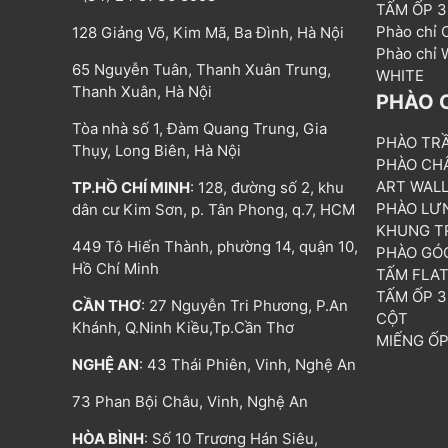
TẤM ỐP 
Phào chỉ
128 Giảng Võ, Kim Mã, Ba Đình, Hà Nội
Phào chỉ
65 Nguyễn Tuân, Thanh Xuân Trung,
WHITE
Thanh Xuân, Hà Nội
PHÀO 
Tòa nhà số 1, Đàm Quang Trung, Gia
PHÀO TR
Thụy, Long Biên, Hà Nội
PHÀO CH
ART WAL
TP.HỒ CHÍ MINH
: 128, đường số 2, khu
PHÀO LƯ
dân cư Kim Sơn, p. Tân Phong, q.7, HCM
KHUNG T
449 Tô Hiến Thành, phường 14, quận 10,
PHÀO GÓ
Hồ Chí Minh
TẤM FLA
TẤM ỐP 
CẦN THƠ
: 27 Nguyễn Tri Phương, P.An
CỘT
Khánh, Q.Ninh Kiều,Tp.Cần Thơ
MIẾNG Ố
NGHỆ AN
: 43 Thái Phiên, Vinh, Nghệ An
73 Phan Bội Châu, Vinh, Nghệ An
HÒA BÌNH
: Số 10 Trương Hán Siêu,