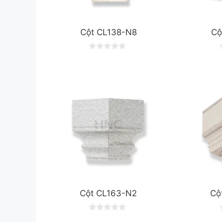
Cột CL138-N8
Cộ
0
o
u
t
t
o
f
f
5
Cột CL163-N2
Cộ
0