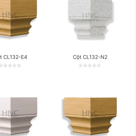
t CL132-E4
Cột CL132-N2
0
0
o
o
u
u
t
o
o
f
5
5