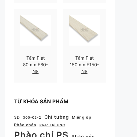
Tấm Flat
Tấm Flat
80mm F80-
150mm F150-
N8
N8
TỪ KHÓA SẢN PHẨM
Chỉ tường
3D
Miếng ốp
300-02-2
Phào chân
Phào chỉ HNC
Phào chỉ PS
Phào góc