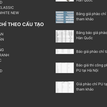
Hàn Quốc
3D
 CLASSIC
 WHITE NEW
Bảng giá phào chỉ
tham khảo
CHỈ THEO CẤU TẠO
Bảng báo giá phào
ẦN
Hàn Quốc
ÂN
L
NG
Báo giá phào chỉ t
RANH
C
Báo giá thi công p
T
PU tại Hà Nội
3D
P
Giá phào chỉ PU tạ
tham khảo