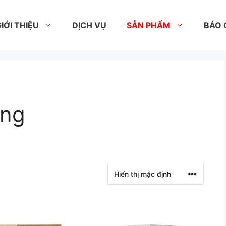
IỚI THIỆU
DỊCH VỤ
SẢN PHẨM
BÁO 
òng