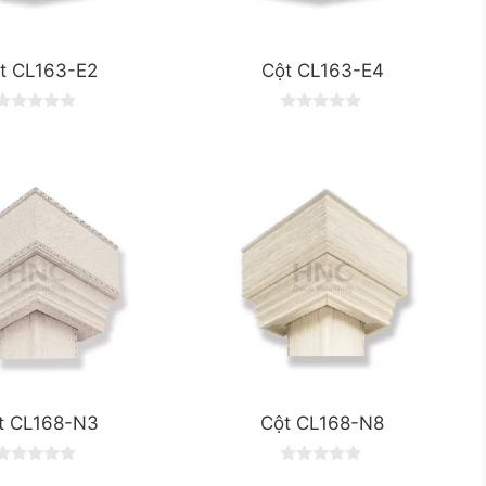
t CL163-E2
Cột CL163-E4
0
0
o
o
u
u
t
o
o
f
5
5
t CL168-N3
Cột CL168-N8
0
0