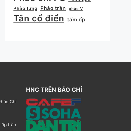
Phào trần
Phào lưng
phào V
Tân cổ điển
tấm ốp
HNC TRÊN BÁO CHÍ
Phào Chỉ
 ốp trần