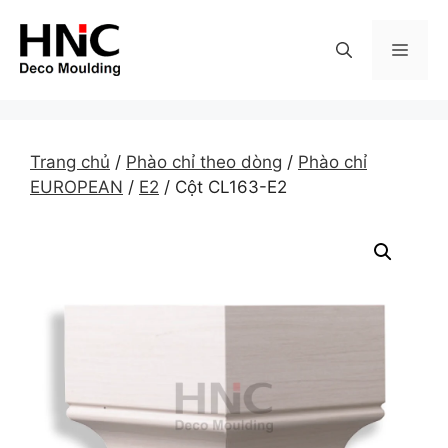
Skip
to
MEN
content
Trang chủ
/
Phào chỉ theo dòng
/
Phào chỉ
EUROPEAN
/
E2
/ Cột CL163-E2