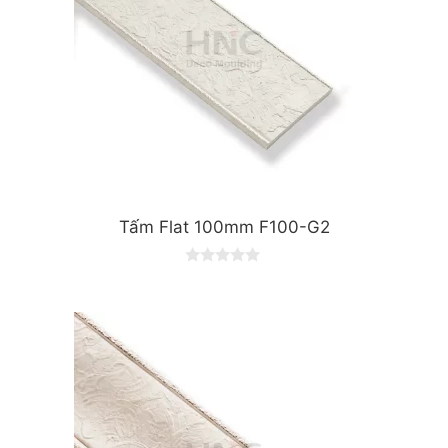
Tấm Flat 100mm F100-G2
0
o
u
t
o
f
5