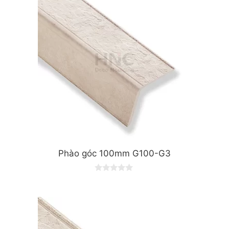
Phào góc 100mm G100-G3
0
o
u
t
o
f
5