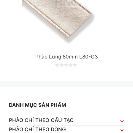
Phào Lưng 80mm L80-G3
0
o
u
t
o
f
5
DANH MỤC SẢN PHẨM
PHÀO CHỈ THEO CẤU TẠO
PHÀO CHỈ THEO DÒNG