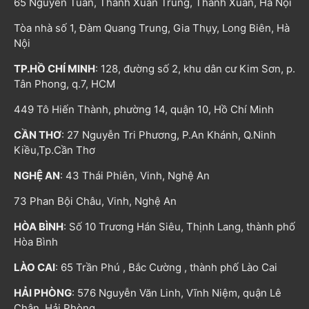
65 Nguyễn Tuân, Thanh Xuân Trung, Thanh Xuân, Hà Nội
Tòa nhà số 1, Đàm Quang Trung, Gia Thụy, Long Biên, Hà
Nội
TP.HỒ CHÍ MINH
: 128, đường số 2, khu dân cư Kim Sơn, p.
Tân Phong, q.7, HCM
449 Tô Hiến Thành, phường 14, quận 10, Hồ Chí Minh
CẦN THƠ
: 27 Nguyễn Tri Phương, P.An Khánh, Q.Ninh
Kiều,Tp.Cần Thơ
NGHỆ AN
: 43 Thái Phiên, Vinh, Nghệ An
73 Phan Bội Châu, Vinh, Nghệ An
HÒA BÌNH
: Số 10 Trương Hán Siêu, Thịnh Lang, thành phố
Hòa Bình
LÀO CAI
: 65 Trần Phú , Bắc Cường , thành phố Lào Cai
HẢI PHÒNG
: 576 Nguyễn Văn Linh, Vĩnh Niệm, quận Lê
Chân, Hải Phòng