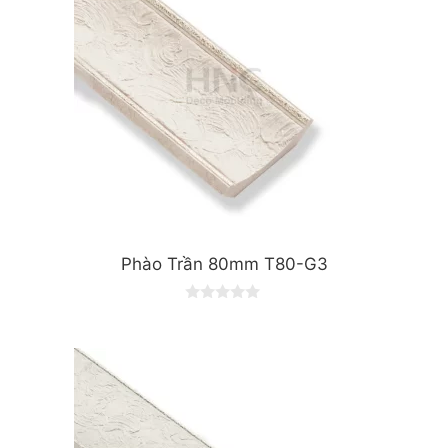
Phào Trần 80mm T80-G3
0
o
u
t
o
f
5