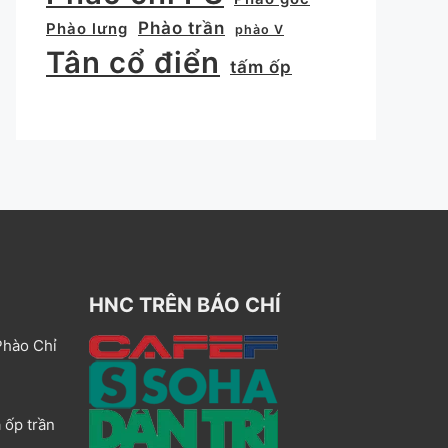
Phào trần
Phào lưng
phào V
Tân cổ điển
tấm ốp
HNC TRÊN BÁO CHÍ
Phào Chỉ
 ốp trần