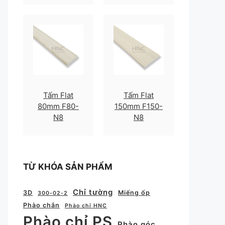
Tấm Flat
Tấm Flat
80mm F80-
150mm F150-
N8
N8
TỪ KHÓA SẢN PHẨM
Chỉ tường
3D
Miếng ốp
300-02-2
Phào chân
Phào chỉ HNC
Phào chỉ PS
Phào góc