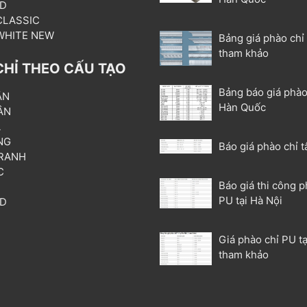
3D
 CLASSIC
 WHITE NEW
Bảng giá phào chỉ
tham khảo
CHỈ THEO CẤU TẠO
Bảng báo giá phào
ẦN
Hàn Quốc
ÂN
L
NG
Báo giá phào chỉ t
RANH
C
Báo giá thi công p
T
PU tại Hà Nội
3D
P
Giá phào chỉ PU tạ
tham khảo