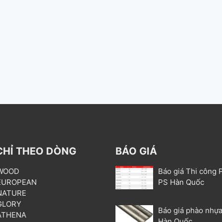
CHỈ THEO DÒNG
BÁO GIÁ
 WOOD
Báo giá Thi công 
 EUROPEAN
PS Hàn Quốc
 NATURE
 GLORY
Báo giá phào nhựa
 ATHENA
Hàn Quốc