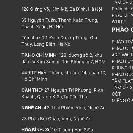
TẤM ỐP 
Phào chỉ
128 Giảng Võ, Kim Mã, Ba Đình, Hà Nội
Phào chỉ
65 Nguyễn Tuân, Thanh Xuân Trung,
WHITE
Thanh Xuân, Hà Nội
PHÀO 
Tòa nhà số 1, Đàm Quang Trung, Gia
PHÀO TR
Thụy, Long Biên, Hà Nội
PHÀO CH
ART WAL
TP.HỒ CHÍ MINH
: 128, đường số 2, khu
PHÀO LƯ
dân cư Kim Sơn, p. Tân Phong, q.7, HCM
KHUNG T
449 Tô Hiến Thành, phường 14, quận 10,
PHÀO GÓ
Hồ Chí Minh
TẤM FLA
TẤM ỐP 
CẦN THƠ
: 27 Nguyễn Tri Phương, P.An
CỘT
Khánh, Q.Ninh Kiều,Tp.Cần Thơ
MIẾNG Ố
NGHỆ AN
: 43 Thái Phiên, Vinh, Nghệ An
73 Phan Bội Châu, Vinh, Nghệ An
HÒA BÌNH
: Số 10 Trương Hán Siêu,