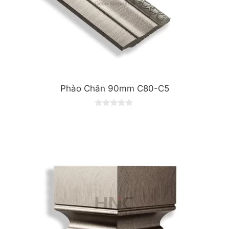
Phào Chân 90mm C80-C5
0
o
u
t
o
f
5