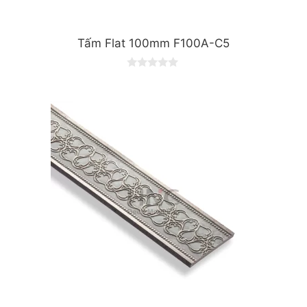
Tấm Flat 100mm F100A-C5
0
o
u
t
o
f
5