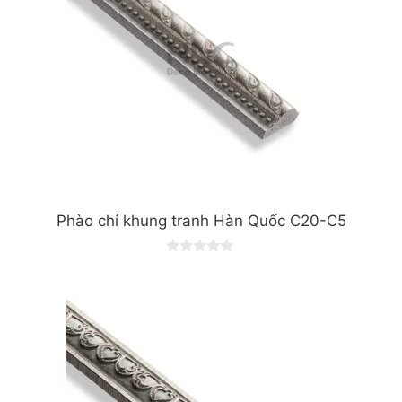
Phào chỉ khung tranh Hàn Quốc C20-C5
0
o
u
t
o
f
5