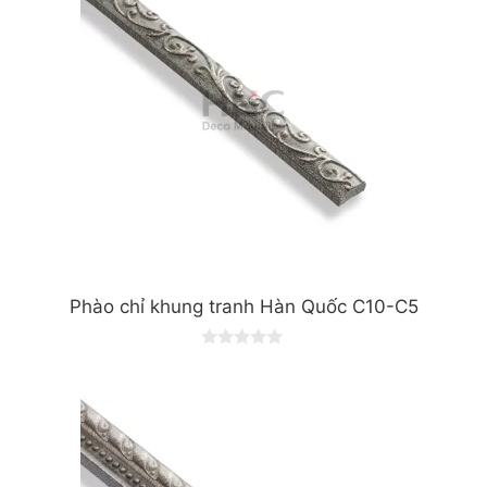
Phào chỉ khung tranh Hàn Quốc C10-C5
0
o
u
t
o
f
5