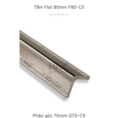
Tấm Flat 80mm F80-C5
0
o
u
t
o
f
5
Phào góc 70mm G70-C5