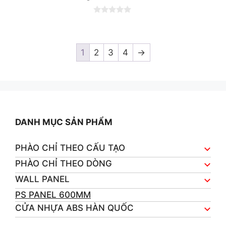
0
o
u
t
o
1
2
3
4
→
f
5
DANH MỤC SẢN PHẨM
PHÀO CHỈ THEO CẤU TẠO
PHÀO CHỈ THEO DÒNG
WALL PANEL
PS PANEL 600MM
CỬA NHỰA ABS HÀN QUỐC