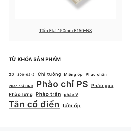
Tấm Flat 150mm F150-N8
TỪ KHÓA SẢN PHẨM
Chỉ tường
3D
Miếng ốp
Phào chân
300-02-2
Phào chỉ PS
Phào góc
Phào chỉ HNC
Phào trần
Phào lưng
phào V
Tân cổ điển
tấm ốp