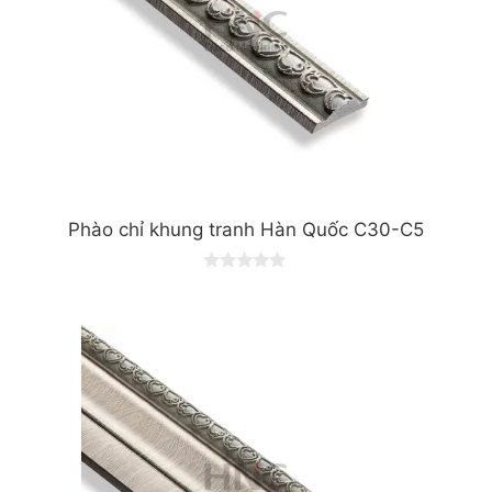
Phào chỉ khung tranh Hàn Quốc C30-C5
0
o
u
t
o
f
5