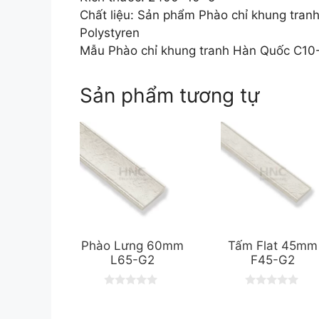
Chất liệu: Sản phẩm Phào chỉ khung tra
Polystyren
Mẫu Phào chỉ khung tranh Hàn Quốc C10-C
Sản phẩm tương tự
Phào Lưng 60mm
Tấm Flat 45mm
L65-G2
F45-G2
0
0
o
o
u
u