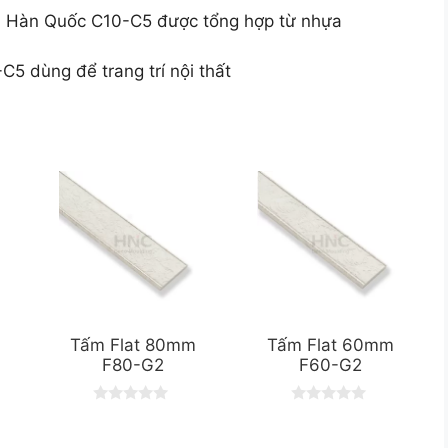
nh Hàn Quốc C10-C5 được tổng hợp từ nhựa
5 dùng để trang trí nội thất
Tấm Flat 80mm
Tấm Flat 60mm
F80-G2
F60-G2
0
0
o
o
u
u