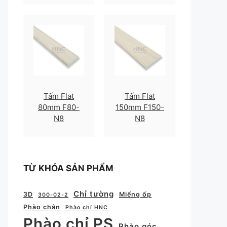
Tấm Flat
Tấm Flat
80mm F80-
150mm F150-
N8
N8
TỪ KHÓA SẢN PHẨM
Chỉ tường
3D
Miếng ốp
300-02-2
Phào chân
Phào chỉ HNC
Phào chỉ PS
Phào góc