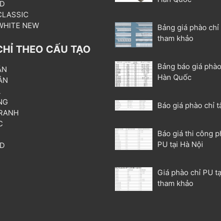
3D
 CLASSIC
 WHITE NEW
Bảng giá phào chỉ
tham khảo
CHỈ THEO CẤU TẠO
Bảng báo giá phào
ẦN
Hàn Quốc
ÂN
L
NG
Báo giá phào chỉ t
RANH
C
Báo giá thi công p
T
PU tại Hà Nội
3D
P
Giá phào chỉ PU tạ
tham khảo