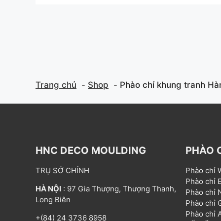
t
t
o
o
f
f
5
5
Trang chủ
Shop
Phào chỉ khung tranh H
HNC DECO MOULDING
PHÀO 
TRỤ SỞ CHÍNH
Phào chỉ
Phào chỉ
HÀ NỘI
: 97 Gia Thượng, Thượng Thanh,
Phào chỉ
Long Biên
Phào chỉ
Phào chỉ
+(84) 24 3736 8958