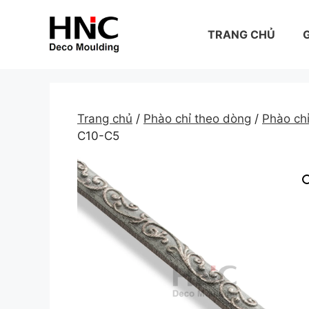
Skip
to
TRANG CHỦ
G
content
Trang chủ
/
Phào chỉ theo dòng
/
Phào ch
C10-C5