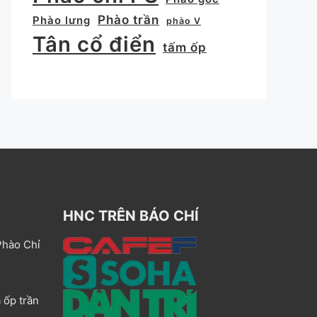
Phào trần
Phào lưng
phào V
Tân cổ điển
tấm ốp
HNC TRÊN BÁO CHÍ
Phào Chỉ
 ốp trần