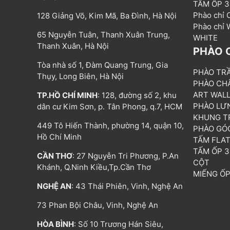
TẤM ỐP 
Phào chỉ
128 Giảng Võ, Kim Mã, Ba Đình, Hà Nội
Phào chỉ
65 Nguyễn Tuân, Thanh Xuân Trung,
WHITE
Thanh Xuân, Hà Nội
PHÀO 
Tòa nhà số 1, Đàm Quang Trung, Gia
PHÀO TR
Thụy, Long Biên, Hà Nội
PHÀO CH
ART WAL
TP.HỒ CHÍ MINH
: 128, đường số 2, khu
PHÀO LƯ
dân cư Kim Sơn, p. Tân Phong, q.7, HCM
KHUNG T
449 Tô Hiến Thành, phường 14, quận 10,
PHÀO GÓ
Hồ Chí Minh
TẤM FLA
TẤM ỐP 
CẦN THƠ
: 27 Nguyễn Tri Phương, P.An
CỘT
Khánh, Q.Ninh Kiều,Tp.Cần Thơ
MIẾNG Ố
NGHỆ AN
: 43 Thái Phiên, Vinh, Nghệ An
73 Phan Bội Châu, Vinh, Nghệ An
HÒA BÌNH
: Số 10 Trương Hán Siêu,