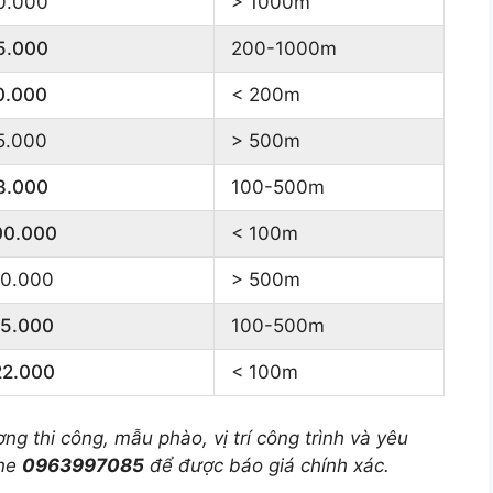
0.000
> 1000m
5.000
200-1000m
0.000
< 200m
5.000
> 500m
8.000
100-500m
00.000
< 100m
10.000
> 500m
15.000
100-500m
22.000
< 100m
ợng thi công, mẫu phào, vị trí công trình và yêu
ine
0963997085
để được báo giá chính xác.