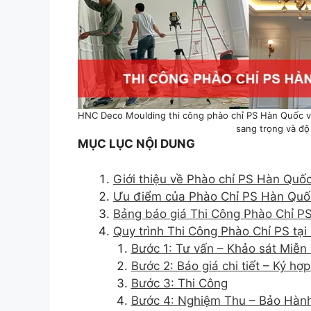
HNC Deco Moulding thi công phào chỉ PS Hàn Quốc vớ
sang trọng và độ
MỤC LỤC NỘI DUNG
Giới thiệu về Phào chỉ PS Hàn Quố
Ưu điểm của Phào Chỉ PS Hàn Quố
Bảng báo giá Thi Công Phào Chỉ P
Quy trình Thi Công Phào Chỉ PS tạ
Bước 1: Tư vấn – Khảo sát Miễn 
Bước 2: Báo giá chi tiết – Ký hợ
Bước 3: Thi Công
Bước 4: Nghiệm Thu – Bảo Hàn