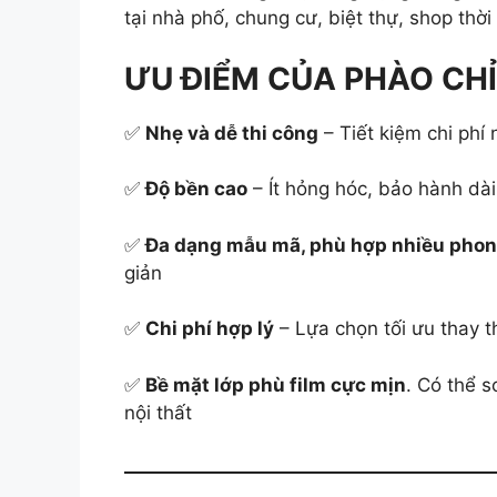
tại nhà phố, chung cư, biệt thự, shop thờ
ƯU ĐIỂM CỦA PHÀO CH
✅
Nhẹ và dễ thi công
– Tiết kiệm chi phí
✅
Độ bền cao
– Ít hỏng hóc, bảo hành dà
✅
Đa dạng mẫu mã, phù hợp nhiều phong
giản
✅
Chi phí hợp lý
– Lựa chọn tối ưu thay 
✅
Bề mặt lớp phù film cực mịn
. Có thể 
nội thất