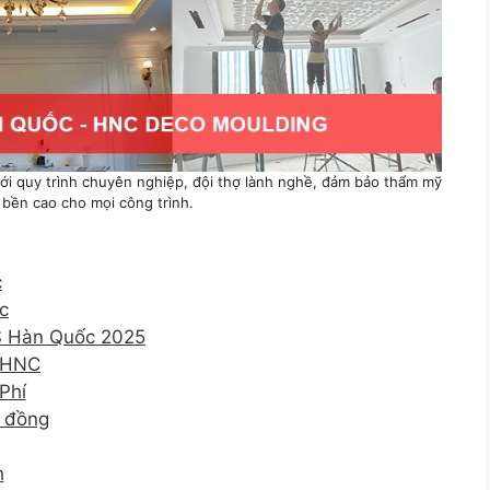
i quy trình chuyên nghiệp, đội thợ lành nghề, đảm bảo thẩm mỹ
 bền cao cho mọi công trình.
c
c
S Hàn Quốc 2025
i HNC
Phí
p đồng
h