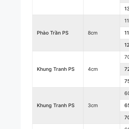
1
1
Phào Trần PS
8cm
1
1
7
Khung Tranh PS
4cm
7
7
6
Khung Tranh PS
3cm
6
7