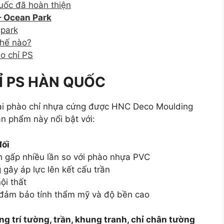
uốc đã hoàn thiện
– Ocean Park
 park
thế nào?
o chỉ PS
HỈ PS HÀN QUỐC
oại phào chỉ nhựa cứng được HNC Deco Moulding
n phẩm này nổi bật với:
đối
h gấp nhiều lần so với phào nhựa PVC
g gây áp lực lên kết cấu trần
ội thất
đảm bảo tính thẩm mỹ và độ bền cao
ng trí tường, trần, khung tranh, chỉ chân tường