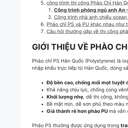
công trình thi công Phào Chỉ Hàn Q
Công trình phòng ngủ anh An 
Công trình nhà anh chiểu ocean
Phào chỉ PS và PU khác nhau như 
Câu hỏi thường gặp về thi công phà
GIỚI THIỆU VỀ PHÀO C
Phào chỉ PS Hàn Quốc (Polystyrene) là l
nhập khẩu trực tiếp từ Hàn Quốc, dòng sả
Độ bền cao, chống mối mọt tuyệt 
Khả năng chịu lực, chống cong vên
Khối lượng nhẹ
, dễ thi công, khôn
Bề mặt mịn, dễ sơn phủ theo màu n
Giá thành rẻ hơn phào PU
mà vẫn 
Phào PS thường được ứng dụng trong
tra