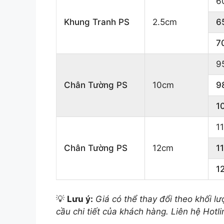
6
Khung Tranh PS
2.5cm
6
7
9
Chân Tường PS
10cm
9
1
1
Chân Tường PS
12cm
1
1
💡
Lưu ý:
Giá có thể thay đổi theo khối lư
cầu chi tiết của khách hàng. Liên hệ Hotl