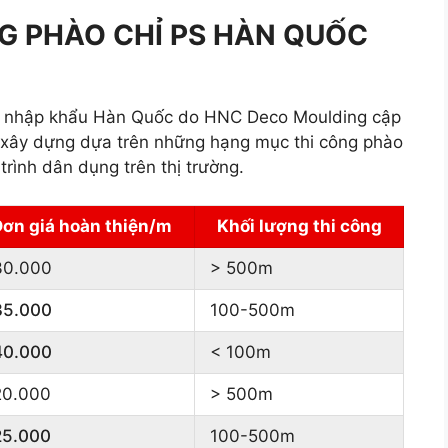
G PHÀO CHỈ PS HÀN QUỐC
 PS nhập khẩu Hàn Quốc do HNC Deco Moulding cập
 xây dựng dựa trên những hạng mục thi công phào
rình dân dụng trên thị trường.
Đơn giá hoàn thiện/m
Khối lượng thi công
30.000
> 500m
35.000
100-500m
40.000
< 100m
20.000
> 500m
25.000
100-500m