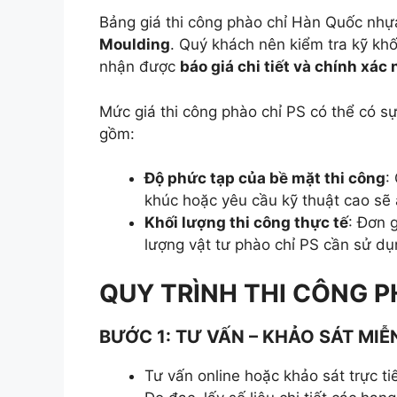
Bảng giá thi công phào chỉ Hàn Quốc nhự
Moulding
. Quý khách nên kiểm tra kỹ khối
nhận được
báo giá chi tiết và chính xác 
Mức giá thi công phào chỉ PS có thể có s
gồm:
Độ phức tạp của bề mặt thi công
:
khúc hoặc yêu cầu kỹ thuật cao sẽ
Khối lượng thi công thực tế
: Đơn 
lượng vật tư phào chỉ PS cần sử dụ
QUY TRÌNH THI CÔNG P
BƯỚC 1: TƯ VẤN – KHẢO SÁT MIỄ
Tư vấn online hoặc khảo sát trực ti