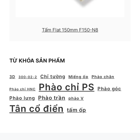
Tấm Flat 150mm F150-N8
TỪ KHÓA SẢN PHẨM
Chỉ tường
3D
Miếng ốp
Phào chân
300-02-2
Phào chỉ PS
Phào góc
Phào chỉ HNC
Phào trần
Phào lưng
phào V
Tân cổ điển
tấm ốp