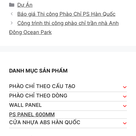
Categories
Dự Án
Báo giá Thi công Phào Chỉ PS Hàn Quốc
Công trình thi công phào chỉ trần nhà Anh
Đông Ocean Park
DANH MỤC SẢN PHẨM
PHÀO CHỈ THEO CẤU TẠO
PHÀO CHỈ THEO DÒNG
WALL PANEL
PS PANEL 600MM
CỬA NHỰA ABS HÀN QUỐC