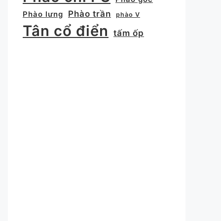
Phào trần
Phào lưng
phào V
Tân cổ điển
tấm ốp