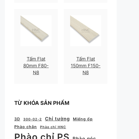
Tấm Flat
Tấm Flat
80mm F80-
150mm F150-
N8
N8
TỪ KHÓA SẢN PHẨM
Chỉ tường
3D
Miếng ốp
300-02-2
Phào chân
Phào chỉ HNC
Phào chỉ PS
Phào góc