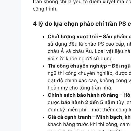
trần không chỉ là yếu tố điểm xuyết mà c
công trình.
4 lý do lựa chọn phào chỉ trần PS 
Chất lượng vượt trội – Sản phẩm
sử dụng đều là phào PS cao cấp, n
châu Á và châu Âu. Loại vật liệu n
với sức khỏe người sử dụng.
Thi công chuyên nghiệp – Đội ngũ
ngũ thi công chuyên nghiệp, được đ
đạt độ chính xác cao, không cong v
hoàn mỹ cho từng trần nhà.
Chính sách bảo hành rõ ràng – Hỗ t
được
bảo hành 2 đến 5 năm
tùy lo
định kỳ miễn phí – một điểm cộng l
Giá cả cạnh tranh – Minh bạch, kh
khách hàng trước khi thi công, cam