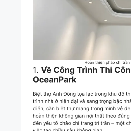
Hoàn thiện phào chỉ trần
1.
Về Công Trình Thi Cô
OceanPark
Biệt thự Anh Đông tọa lạc trong khu đô t
trình nhà ở hiện đại và sang trọng bậc nhấ
điển, căn biệt thự mang trong mình vẻ đẹp
hoàn thiện không gian nội thất theo đúng 
đến yếu tố phào chỉ trang trí trần – một c
việc tạo chiều sâu không gian.