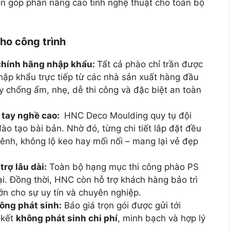
òn góp phần nâng cao tính nghệ thuật cho toàn bộ
cho công trình
 chính hãng nhập khẩu:
Tất cả phào chỉ trần được
hập khẩu trực tiếp từ các nhà sản xuất hàng đầu
ày chống ẩm, nhẹ, dễ thi công và đặc biệt an toàn
 tay nghề cao:
HNC Deco Moulding quy tụ đội
ào tạo bài bản. Nhờ đó, từng chi tiết lắp đặt đều
ênh, không lộ keo hay mối nối – mang lại vẻ đẹp
rợ lâu dài:
Toàn bộ hạng mục thi công phào PS
ại. Đồng thời, HNC còn hỗ trợ khách hàng bảo trì
ớn cho sự uy tín và chuyên nghiệp.
ông phát sinh:
Báo giá trọn gói được gửi tới
 kết
không phát sinh chi phí
, minh bạch và hợp lý