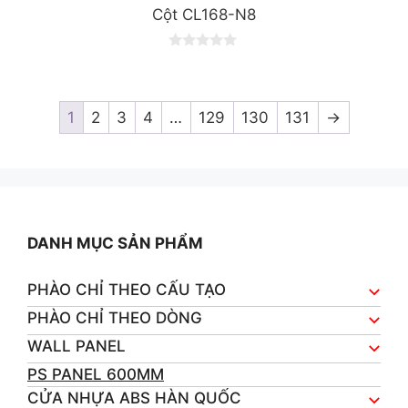
Cột CL168-N8
0
o
u
t
o
1
2
3
4
…
129
130
131
→
f
5
DANH MỤC SẢN PHẨM
PHÀO CHỈ THEO CẤU TẠO
PHÀO CHỈ THEO DÒNG
WALL PANEL
PS PANEL 600MM
CỬA NHỰA ABS HÀN QUỐC