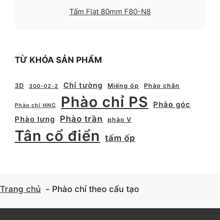
Tấm Flat 80mm F80-N8
TỪ KHÓA SẢN PHẨM
Chỉ tường
3D
Miếng ốp
Phào chân
300-02-2
Phào chỉ PS
Phào góc
Phào chỉ HNC
Phào trần
Phào lưng
phào V
Tân cổ điển
tấm ốp
Trang chủ
Phào chỉ theo cấu tạo