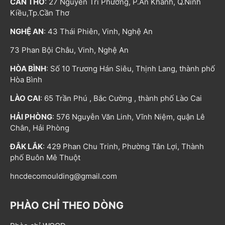
CẦN THƠ
: 27 Nguyễn Tri Phương, P.An Khánh, Q.Ninh
Kiều,Tp.Cần Thơ
NGHỆ AN
: 43 Thái Phiên, Vinh, Nghệ An
73 Phan Bội Châu, Vinh, Nghệ An
HÒA BÌNH
: Số 10 Trương Hán Siêu, Thịnh Lang, thành phố
Hòa Bình
LÀO CAI
: 65 Trần Phú , Bắc Cường , thành phố Lào Cai
HẢI PHÒNG
: 576 Nguyễn Văn Linh, Vĩnh Niệm, quận Lê
Chân, Hải Phòng
ĐẮK LẮK
: 429 Phan Chu Trinh, Phường Tân Lợi, Thành
phố Buôn Mê Thuột
hncdecomoulding@gmail.com
PHÀO CHỈ THEO DÒNG