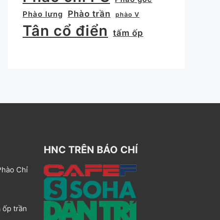
Phào trần
Phào lưng
phào V
Tân cổ điển
tấm ốp
HNC TRÊN BÁO CHÍ
Phào Chỉ
 ốp trần