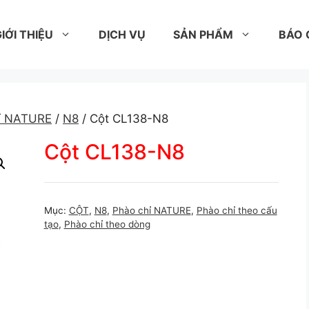
IỚI THIỆU
DỊCH VỤ
SẢN PHẨM
BÁO 
ỉ NATURE
/
N8
/ Cột CL138-N8
Cột CL138-N8
Mục:
CỘT
,
N8
,
Phào chỉ NATURE
,
Phào chỉ theo cấu
tạo
,
Phào chỉ theo dòng