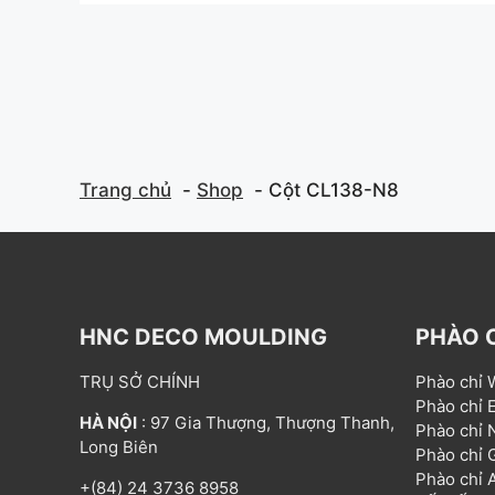
f
f
5
5
Trang chủ
Shop
Cột CL138-N8
HNC DECO MOULDING
PHÀO 
TRỤ SỞ CHÍNH
Phào chỉ
Phào chỉ
HÀ NỘI
: 97 Gia Thượng, Thượng Thanh,
Phào chỉ
Long Biên
Phào chỉ
Phào chỉ
+(84) 24 3736 8958