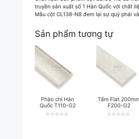
truyền sản xuất số 1 Hàn Quốc với chất li
Mẫu cột CL138-N8 đem lại sự quý phái và
Sản phẩm tương tự
Phào chỉ Hàn
Tấm Flat 200m
Quốc T110-G2
F200-G2
0
0
o
o
u
u
t
t
o
o