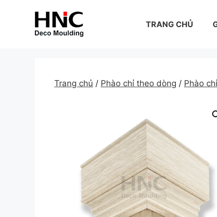
Skip
to
TRANG CHỦ
G
content
Trang chủ
/
Phào chỉ theo dòng
/
Phào ch