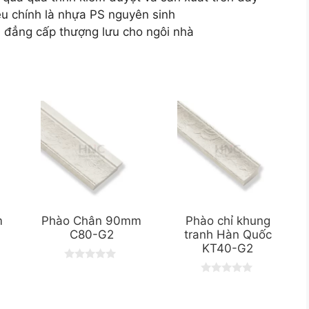
ệu chính là nhựa PS nguyên sinh
 đẳng cấp thượng lưu cho ngôi nhà
m
Phào Chân 90mm
Phào chỉ khung
C80-G2
tranh Hàn Quốc
KT40-G2
0
o
0
u
o
t
u
o