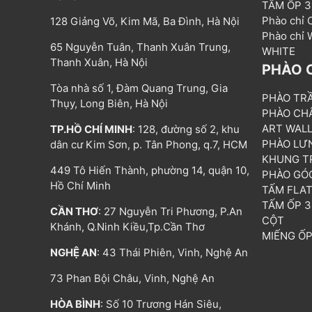
TẤM ỐP 
Phào chỉ
128 Giảng Võ, Kim Mã, Ba Đình, Hà Nội
Phào chỉ
65 Nguyễn Tuân, Thanh Xuân Trung,
WHITE
Thanh Xuân, Hà Nội
PHÀO 
Tòa nhà số 1, Đàm Quang Trung, Gia
PHÀO TR
Thụy, Long Biên, Hà Nội
PHÀO CH
ART WAL
TP.HỒ CHÍ MINH
: 128, đường số 2, khu
PHÀO LƯ
dân cư Kim Sơn, p. Tân Phong, q.7, HCM
KHUNG T
449 Tô Hiến Thành, phường 14, quận 10,
PHÀO GÓ
Hồ Chí Minh
TẤM FLA
TẤM ỐP 
CẦN THƠ
: 27 Nguyễn Tri Phương, P.An
CỘT
Khánh, Q.Ninh Kiều,Tp.Cần Thơ
MIẾNG Ố
NGHỆ AN
: 43 Thái Phiên, Vinh, Nghệ An
73 Phan Bội Châu, Vinh, Nghệ An
HÒA BÌNH
: Số 10 Trương Hán Siêu,