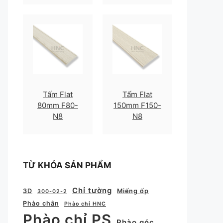
Tấm Flat
Tấm Flat
80mm F80-
150mm F150-
N8
N8
TỪ KHÓA SẢN PHẨM
Chỉ tường
3D
Miếng ốp
300-02-2
Phào chân
Phào chỉ HNC
Phào chỉ PS
Phào góc