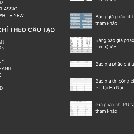
3D
 CLASSIC
 WHITE NEW
Bảng giá phào chỉ
tham khảo
CHỈ THEO CẤU TẠO
Bảng báo giá phào
ẦN
Hàn Quốc
ÂN
L
NG
Báo giá phào chỉ t
RANH
C
Báo giá thi công p
T
PU tại Hà Nội
3D
P
Giá phào chỉ PU tạ
tham khảo