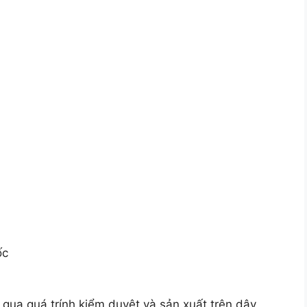
ốc
 qua quá trính kiểm duyệt và sản xuất trên dây