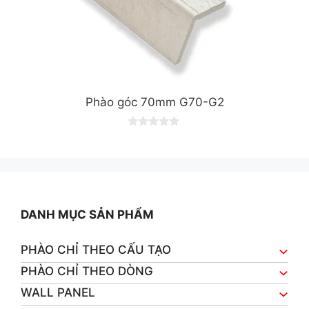
Phào góc 70mm G70-G2
0
o
u
t
o
f
5
DANH MỤC SẢN PHẨM
PHÀO CHỈ THEO CẤU TẠO
PHÀO CHỈ THEO DÒNG
WALL PANEL