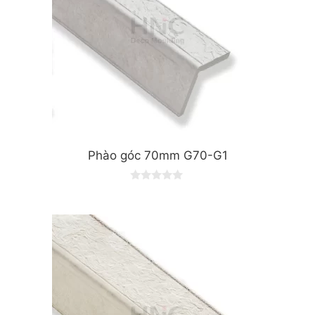
Phào góc 70mm G70-G1
0
o
u
t
o
f
5