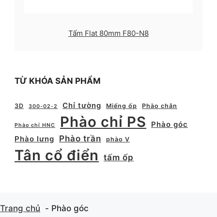
Tấm Flat 80mm F80-N8
TỪ KHÓA SẢN PHẨM
Chỉ tường
3D
Miếng ốp
Phào chân
300-02-2
Phào chỉ PS
Phào góc
Phào chỉ HNC
Phào trần
Phào lưng
phào V
Tân cổ điển
tấm ốp
Trang chủ
Phào góc