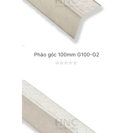
Phào góc 100mm G100-G2
0
o
u
t
o
f
5