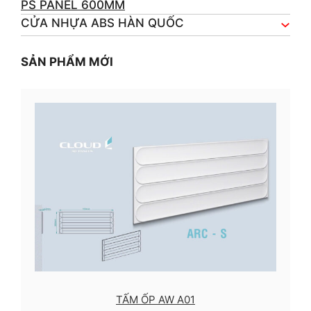
PS PANEL 600MM
CỬA NHỰA ABS HÀN QUỐC
SẢN PHẨM MỚI
TẤM ỐP AW A01