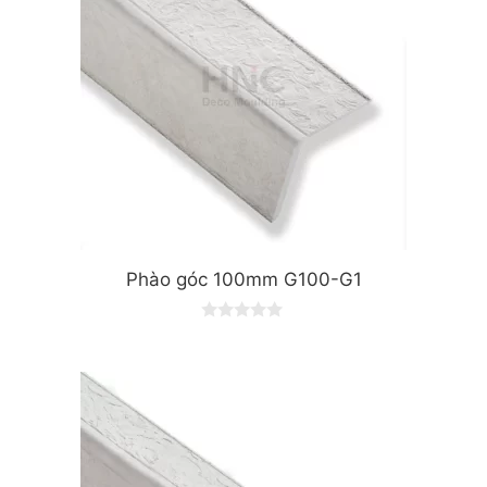
Phào góc 100mm G100-G1
0
o
u
t
o
f
5