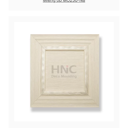
Miếng ốp MO250-N8