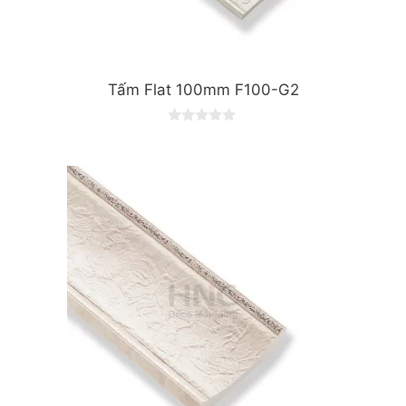
Tấm Flat 100mm F100-G2
0
o
u
t
o
f
5