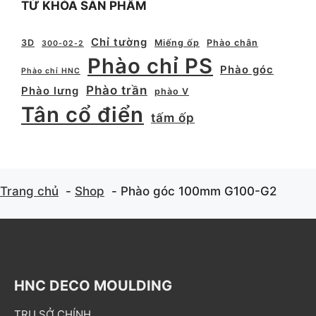
TỪ KHÓA SẢN PHẨM
Chỉ tường
3D
Miếng ốp
Phào chân
300-02-2
Phào chỉ PS
Phào góc
Phào chỉ HNC
Phào trần
Phào lưng
phào V
Tân cổ điển
tấm ốp
Trang chủ
Shop
Phào góc 100mm G100-G2
HNC DECO MOULDING
TRỤ SỞ CHÍNH