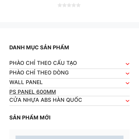
0
o
u
t
o
f
5
DANH MỤC SẢN PHẨM
PHÀO CHỈ THEO CẤU TẠO
PHÀO CHỈ THEO DÒNG
WALL PANEL
PS PANEL 600MM
CỬA NHỰA ABS HÀN QUỐC
SẢN PHẨM MỚI