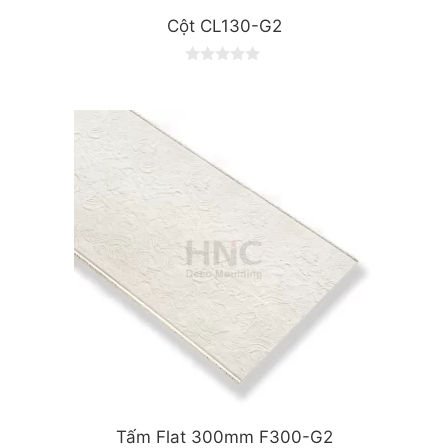
Cột CL130-G2
0
o
u
t
o
f
5
Tấm Flat 300mm F300-G2