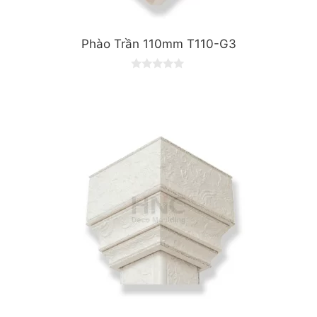
Phào Trần 110mm T110-G3
0
o
u
t
o
f
5