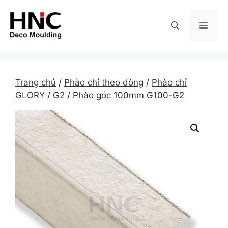
Skip
to
MEN
content
Trang chủ
/
Phào chỉ theo dòng
/
Phào chỉ
GLORY
/
G2
/ Phào góc 100mm G100-G2