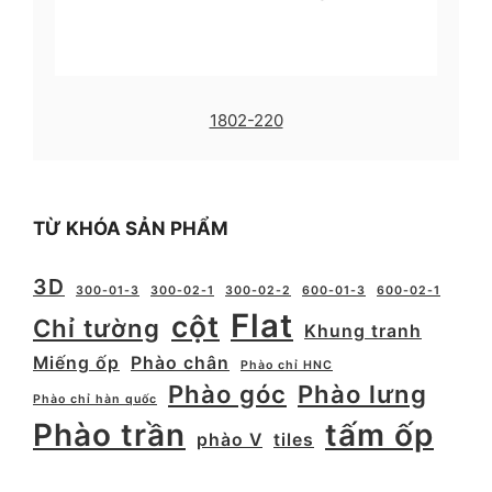
1802-220
TỪ KHÓA SẢN PHẨM
3D
300-01-3
300-02-1
300-02-2
600-01-3
600-02-1
Flat
cột
Chỉ tường
Khung tranh
Miếng ốp
Phào chân
Phào chỉ HNC
Phào góc
Phào lưng
Phào chỉ hàn quốc
Phào trần
tấm ốp
phào V
tiles