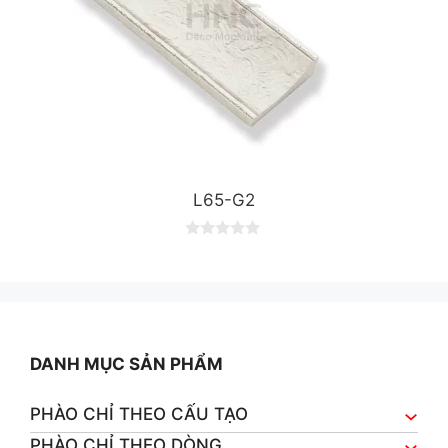
L65-G2
0
o
u
t
o
f
5
DANH MỤC SẢN PHẨM
PHÀO CHỈ THEO CẤU TẠO
PHÀO CHỈ THEO DÒNG