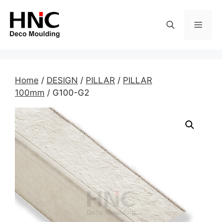
Skip
to
MEN
content
Home
/
DESIGN
/
PILLAR
/
PILLAR
100mm
/ G100-G2