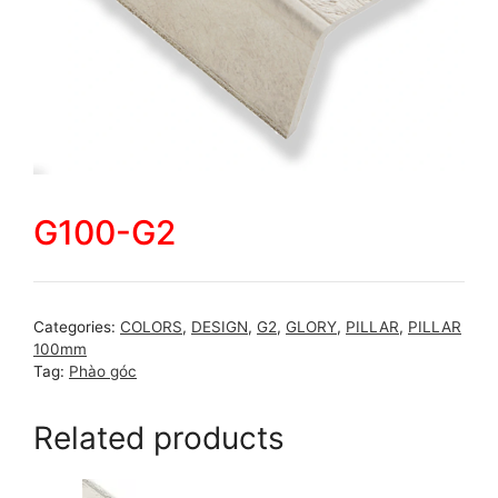
G100-G2
Categories:
COLORS
,
DESIGN
,
G2
,
GLORY
,
PILLAR
,
PILLAR
100mm
Tag:
Phào góc
Related products