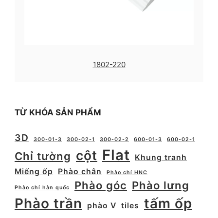
1802-220
TỪ KHÓA SẢN PHẨM
3D
300-01-3
300-02-1
300-02-2
600-01-3
600-02-1
Flat
cột
Chỉ tường
Khung tranh
Miếng ốp
Phào chân
Phào chỉ HNC
Phào góc
Phào lưng
Phào chỉ hàn quốc
Phào trần
tấm ốp
phào V
tiles