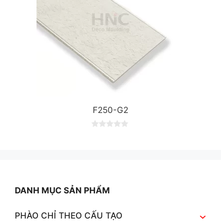
F250-G2
0
o
u
t
o
f
5
DANH MỤC SẢN PHẨM
PHÀO CHỈ THEO CẤU TẠO