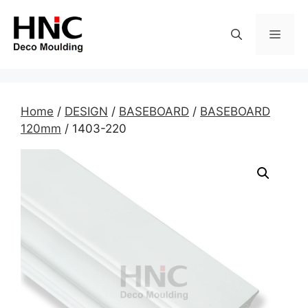
Skip
to
MEN
content
Home
/
DESIGN
/
BASEBOARD
/
BASEBOARD
120mm
/ 1403-220