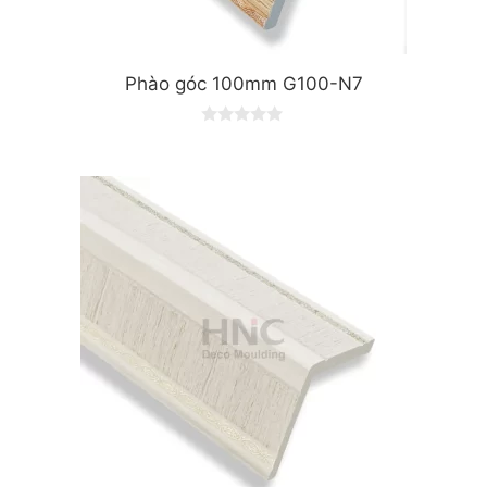
Phào góc 100mm G100-N7
0
o
u
t
o
f
5