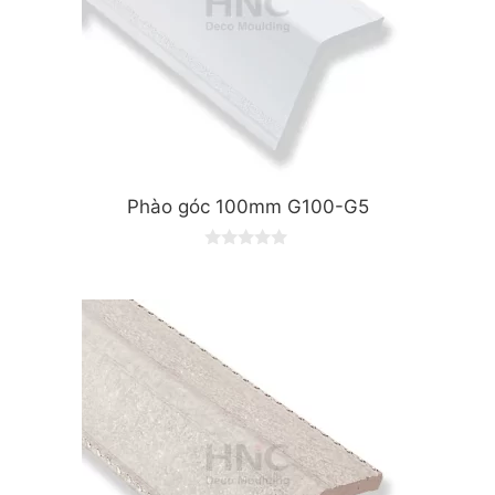
Phào góc 100mm G100-G5
0
o
u
t
o
f
5