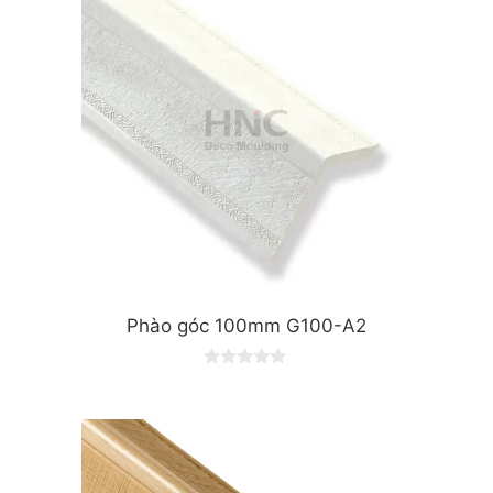
f
5
Phào góc 100mm G100-A2
0
o
u
t
o
f
5