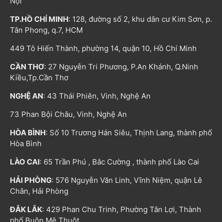
Nội
TP.HỒ CHÍ MINH
: 128, đường số 2, khu dân cư Kim Sơn, p.
Tân Phong, q.7, HCM
449 Tô Hiến Thành, phường 14, quận 10, Hồ Chí Minh
CẦN THƠ
: 27 Nguyễn Tri Phương, P.An Khánh, Q.Ninh
Kiều,Tp.Cần Thơ
NGHỆ AN
: 43 Thái Phiên, Vinh, Nghệ An
73 Phan Bội Châu, Vinh, Nghệ An
HÒA BÌNH
: Số 10 Trương Hán Siêu, Thịnh Lang, thành phố
Hòa Bình
LÀO CAI
: 65 Trần Phú , Bắc Cường , thành phố Lào Cai
HẢI PHÒNG
: 576 Nguyễn Văn Linh, Vĩnh Niệm, quận Lê
Chân, Hải Phòng
ĐẮK LẮK
: 429 Phan Chu Trinh, Phường Tân Lợi, Thành
phố Buôn Mê Thuột