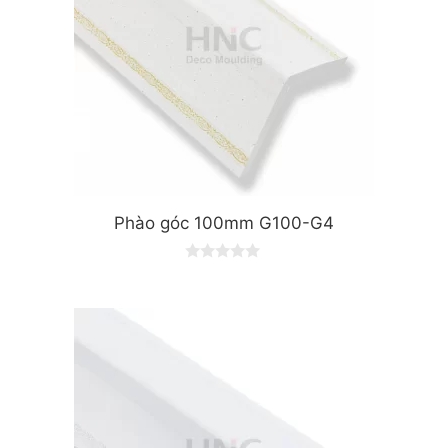
Phào góc 100mm G100-G4
0
o
u
t
o
f
5