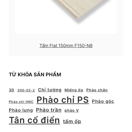
Tấm Flat 150mm F150-N8
TỪ KHÓA SẢN PHẨM
Chỉ tường
3D
Miếng ốp
Phào chân
300-02-2
Phào chỉ PS
Phào góc
Phào chỉ HNC
Phào trần
Phào lưng
phào V
Tân cổ điển
tấm ốp