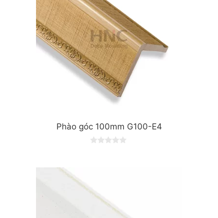
Phào góc 100mm G100-E4
0
o
u
t
o
f
5