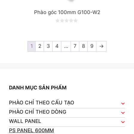
Phào góc 100mm G100-W2
0
o
u
t
o
1
2
3
4
…
7
8
9
→
f
5
DANH MỤC SẢN PHẨM
PHÀO CHỈ THEO CẤU TẠO
PHÀO CHỈ THEO DÒNG
WALL PANEL
PS PANEL 600MM