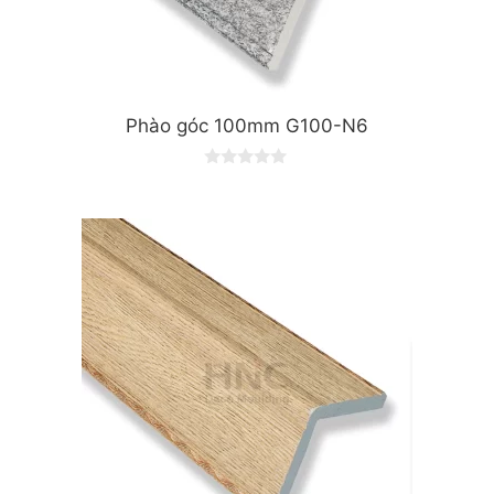
Phào góc 100mm G100-N6
0
o
u
t
o
f
5