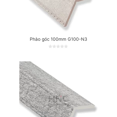
Phào góc 100mm G100-N3
0
o
u
t
o
f
5