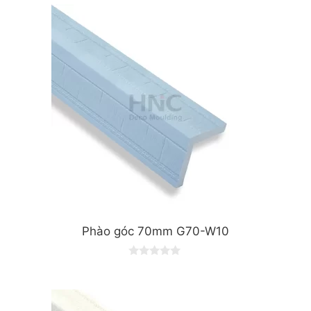
Phào góc 70mm G70-W10
0
o
u
t
o