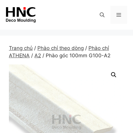
Skip
to
MEN
content
Trang chủ
/
Phào chỉ theo dòng
/
Phào chỉ
ATHENA
/
A2
/ Phào góc 100mm G100-A2