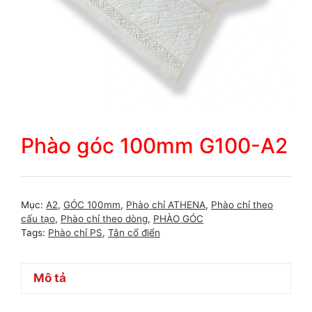
Phào góc 100mm G100-A2
Mục:
A2
,
GÓC 100mm
,
Phào chỉ ATHENA
,
Phào chỉ theo
cấu tạo
,
Phào chỉ theo dòng
,
PHÀO GÓC
Tags:
Phào chỉ PS
,
Tân cổ điển
Mô tả