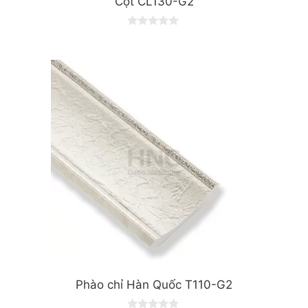
Cột CL130-G2
0
o
u
t
o
f
5
Phào chỉ Hàn Quốc T110-G2