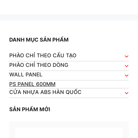
0
o
u
t
o
f
5
DANH MỤC SẢN PHẨM
PHÀO CHỈ THEO CẤU TẠO
PHÀO CHỈ THEO DÒNG
WALL PANEL
PS PANEL 600MM
CỬA NHỰA ABS HÀN QUỐC
SẢN PHẨM MỚI