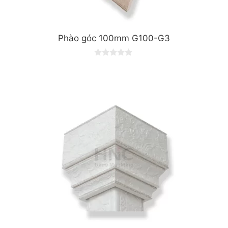
Phào góc 100mm G100-G3
0
o
u
t
o
f
5