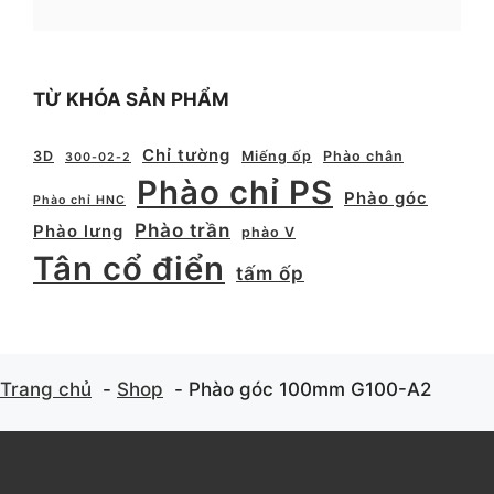
TỪ KHÓA SẢN PHẨM
Chỉ tường
3D
Miếng ốp
Phào chân
300-02-2
Phào chỉ PS
Phào góc
Phào chỉ HNC
Phào trần
Phào lưng
phào V
Tân cổ điển
tấm ốp
Trang chủ
Shop
Phào góc 100mm G100-A2