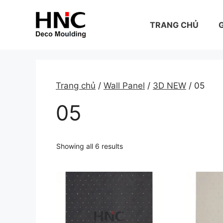
Skip
to
TRANG CHỦ
G
content
Trang chủ
/
Wall Panel
/
3D NEW
/ 05
05
Showing all 6 results