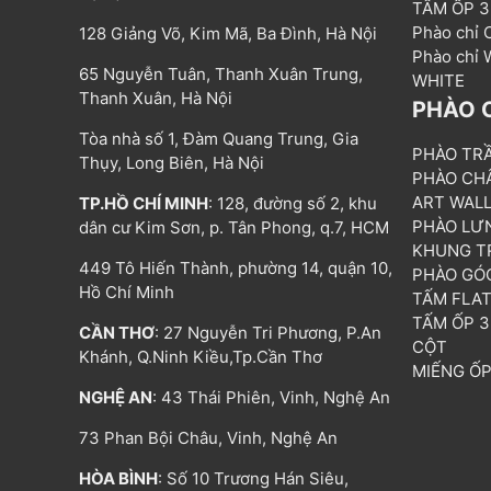
TẤM ỐP 
Phào chỉ
128 Giảng Võ, Kim Mã, Ba Đình, Hà Nội
Phào chỉ
65 Nguyễn Tuân, Thanh Xuân Trung,
WHITE
Thanh Xuân, Hà Nội
PHÀO 
Tòa nhà số 1, Đàm Quang Trung, Gia
PHÀO TR
Thụy, Long Biên, Hà Nội
PHÀO CH
ART WAL
TP.HỒ CHÍ MINH
: 128, đường số 2, khu
PHÀO LƯ
dân cư Kim Sơn, p. Tân Phong, q.7, HCM
KHUNG T
449 Tô Hiến Thành, phường 14, quận 10,
PHÀO GÓ
Hồ Chí Minh
TẤM FLA
TẤM ỐP 
CẦN THƠ
: 27 Nguyễn Tri Phương, P.An
CỘT
Khánh, Q.Ninh Kiều,Tp.Cần Thơ
MIẾNG Ố
NGHỆ AN
: 43 Thái Phiên, Vinh, Nghệ An
73 Phan Bội Châu, Vinh, Nghệ An
HÒA BÌNH
: Số 10 Trương Hán Siêu,