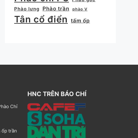
Phào trần
Phào lưng
phào V
Tân cổ điển
tấm ốp
HNC TRÊN BÁO CHÍ
Phào Chỉ
 ốp trần