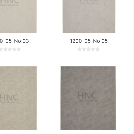
0-05-No 03
1200-05-No 05
0
0
o
o
u
u
t
o
o
f
5
5