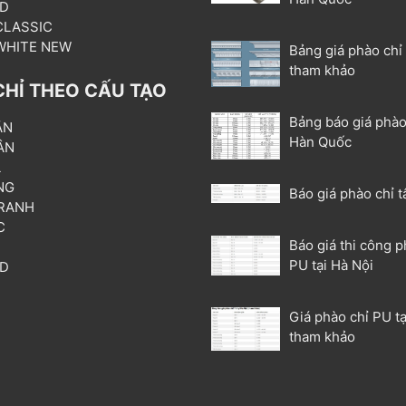
3D
 CLASSIC
 WHITE NEW
Bảng giá phào chỉ
tham khảo
CHỈ THEO CẤU TẠO
Bảng báo giá phào
ẦN
Hàn Quốc
ÂN
L
NG
Báo giá phào chỉ t
RANH
C
Báo giá thi công p
T
PU tại Hà Nội
3D
P
Giá phào chỉ PU tạ
tham khảo