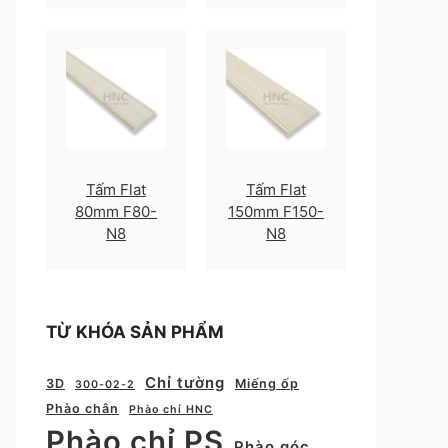
Tấm Flat
Tấm Flat
80mm F80-
150mm F150-
N8
N8
TỪ KHÓA SẢN PHẨM
Chỉ tường
3D
Miếng ốp
300-02-2
Phào chân
Phào chỉ HNC
Phào chỉ PS
Phào góc