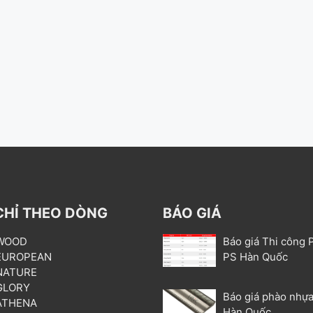
CHỈ THEO DÒNG
BÁO GIÁ
 WOOD
Báo giá Thi công 
 EUROPEAN
PS Hàn Quốc
 NATURE
 GLORY
Báo giá phào nhựa
 ATHENA
Hàn Quốc