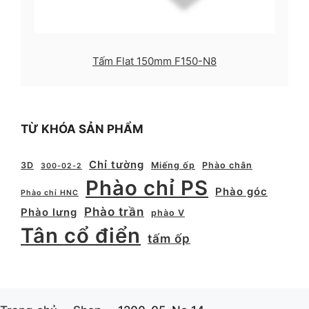
Tấm Flat 150mm F150-N8
TỪ KHÓA SẢN PHẨM
Chỉ tường
3D
Miếng ốp
Phào chân
300-02-2
Phào chỉ PS
Phào góc
Phào chỉ HNC
Phào trần
Phào lưng
phào V
Tân cổ điển
tấm ốp