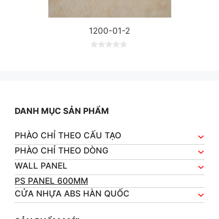
1200-01-2
0
o
u
t
o
f
5
DANH MỤC SẢN PHẨM
PHÀO CHỈ THEO CẤU TẠO
PHÀO CHỈ THEO DÒNG
WALL PANEL
PS PANEL 600MM
CỬA NHỰA ABS HÀN QUỐC