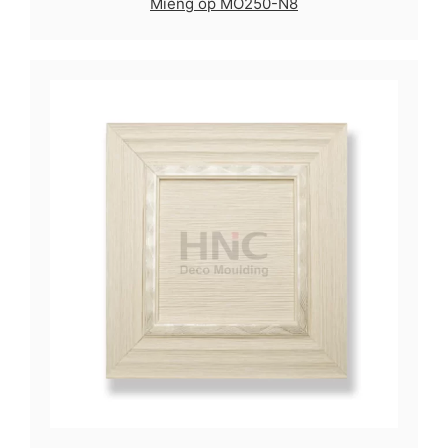
Miếng ốp MO250-N8