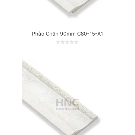
Phào Chân 90mm C80-15-A1
0
o
u
t
o
f
5