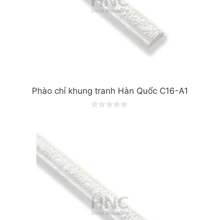
Phào chỉ khung tranh Hàn Quốc C16-A1
0
o
u
t
o
f
5