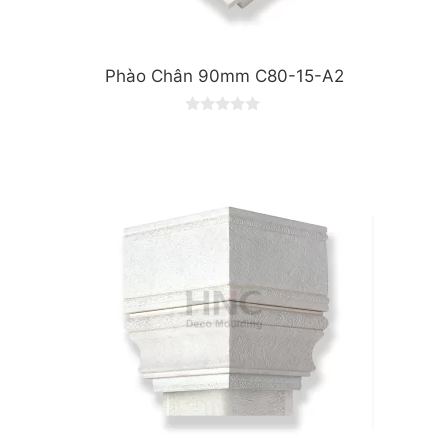
Phào Chân 90mm C80-15-A2
0
o
u
t
o
f
5