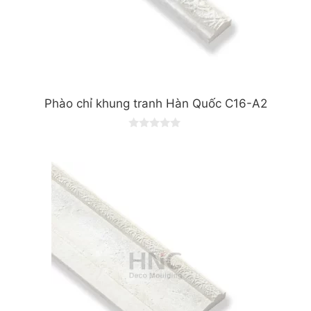
Phào chỉ khung tranh Hàn Quốc C16-A2
0
o
u
t
o
f
5