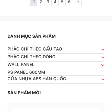
1
2
3
4
5
6
→
f
5
DANH MỤC SẢN PHẨM
PHÀO CHỈ THEO CẤU TẠO
PHÀO CHỈ THEO DÒNG
WALL PANEL
PS PANEL 600MM
CỬA NHỰA ABS HÀN QUỐC
SẢN PHẨM MỚI