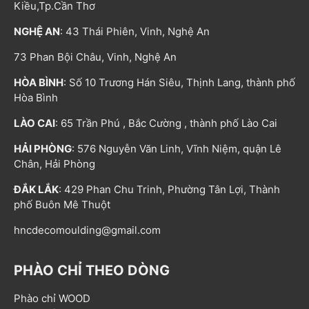
Kiều,Tp.Cần Thơ
NGHỆ AN
: 43 Thái Phiên, Vinh, Nghệ An
73 Phan Bội Châu, Vinh, Nghệ An
HÒA BÌNH
: Số 10 Trương Hán Siêu, Thịnh Lang, thành phố
Hòa Bình
LÀO CAI
: 65 Trần Phú , Bắc Cường , thành phố Lào Cai
HẢI PHÒNG
: 576 Nguyễn Văn Linh, Vĩnh Niệm, quận Lê
Chân, Hải Phòng
ĐẮK LẮK
: 429 Phan Chu Trinh, Phường Tân Lợi, Thành
phố Buôn Mê Thuột
hncdecomoulding@gmail.com
PHÀO CHỈ THEO DÒNG
Phào chỉ WOOD