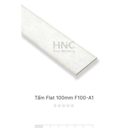
u
t
o
f
5
Tấm Flat 100mm F100-A1
0
o
u
t
o