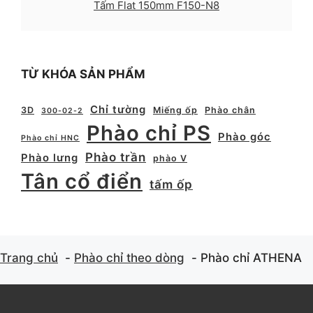
Tấm Flat 150mm F150-N8
TỪ KHÓA SẢN PHẨM
Chỉ tường
3D
Miếng ốp
Phào chân
300-02-2
Phào chỉ PS
Phào góc
Phào chỉ HNC
Phào trần
Phào lưng
phào V
Tân cổ điển
tấm ốp
Trang chủ
Phào chỉ theo dòng
Phào chỉ ATHENA