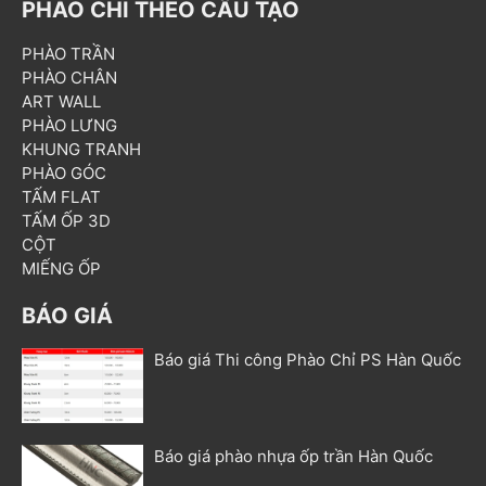
PHÀO CHỈ THEO CẤU TẠO
PHÀO TRẦN
PHÀO CHÂN
ART WALL
PHÀO LƯNG
KHUNG TRANH
PHÀO GÓC
TẤM FLAT
TẤM ỐP 3D
CỘT
MIẾNG ỐP
BÁO GIÁ
Báo giá Thi công Phào Chỉ PS Hàn Quốc
Báo giá phào nhựa ốp trần Hàn Quốc