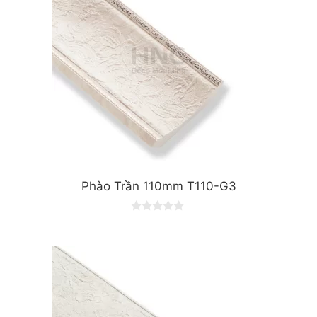
Phào Trần 110mm T110-G3
0
o
u
t
o
f
5