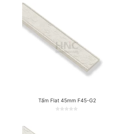
Tấm Flat 45mm F45-G2
0
o
u
t
o