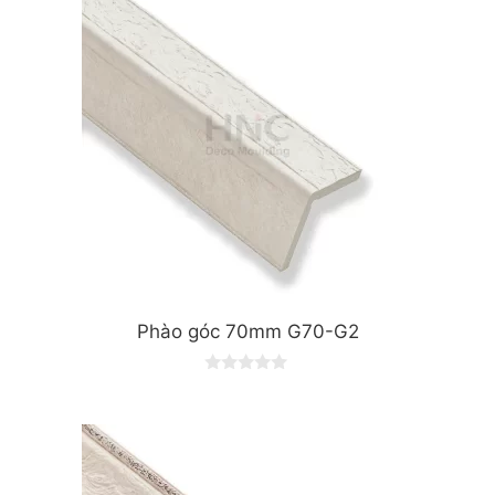
f
5
Phào góc 70mm G70-G2
0
o
u
t
o
f
5