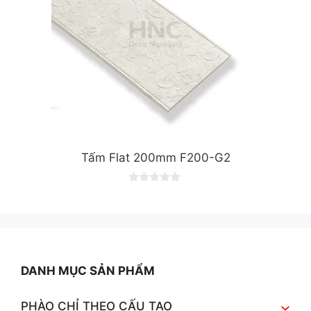
Tấm Flat 200mm F200-G2
0
o
u
t
o
f
5
DANH MỤC SẢN PHẨM
PHÀO CHỈ THEO CẤU TẠO