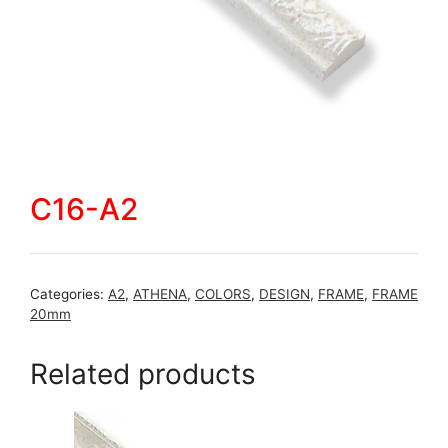
C16-A2
Categories:
A2
,
ATHENA
,
COLORS
,
DESIGN
,
FRAME
,
FRAME
20mm
Related products