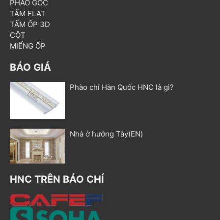
PHÀO GÓC
TẤM FLAT
TẤM ỐP 3D
CỘT
MIẾNG ỐP
BÁO GIÁ
Phào chỉ Hàn Quốc HNC là gì?
Nhà ở hướng Tây(EN)
HNC TRÊN BÁO CHÍ