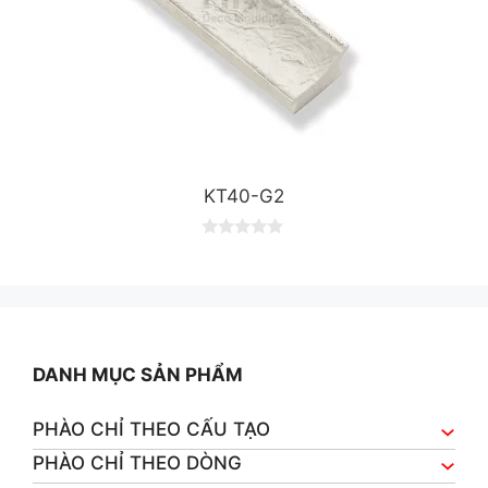
KT40-G2
0
o
u
t
o
f
5
DANH MỤC SẢN PHẨM
PHÀO CHỈ THEO CẤU TẠO
PHÀO CHỈ THEO DÒNG