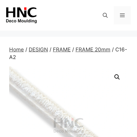
Skip
to
MEN
content
Home
/
DESIGN
/
FRAME
/
FRAME 20mm
/ C16-
A2