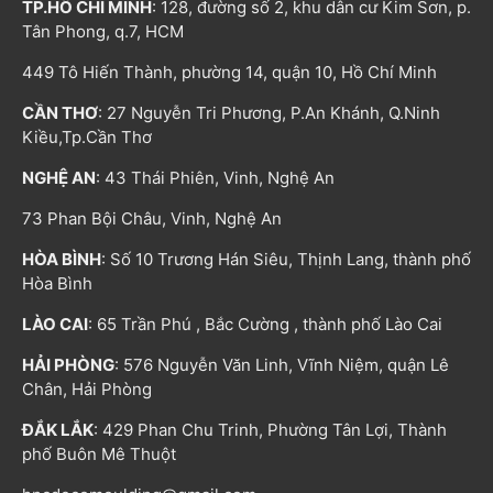
TP.HỒ CHÍ MINH
: 128, đường số 2, khu dân cư Kim Sơn, p.
Tân Phong, q.7, HCM
449 Tô Hiến Thành, phường 14, quận 10, Hồ Chí Minh
CẦN THƠ
: 27 Nguyễn Tri Phương, P.An Khánh, Q.Ninh
Kiều,Tp.Cần Thơ
NGHỆ AN
: 43 Thái Phiên, Vinh, Nghệ An
73 Phan Bội Châu, Vinh, Nghệ An
HÒA BÌNH
: Số 10 Trương Hán Siêu, Thịnh Lang, thành phố
Hòa Bình
LÀO CAI
: 65 Trần Phú , Bắc Cường , thành phố Lào Cai
HẢI PHÒNG
: 576 Nguyễn Văn Linh, Vĩnh Niệm, quận Lê
Chân, Hải Phòng
ĐẮK LẮK
: 429 Phan Chu Trinh, Phường Tân Lợi, Thành
phố Buôn Mê Thuột