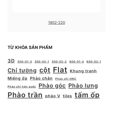
1802-220
TỪ KHÓA SẢN PHẨM
3D
300-01-3
300-02-1
300-02-2
600-01-3
600-02-1
Flat
cột
Chỉ tường
Khung tranh
Miếng ốp
Phào chân
Phào chỉ HNC
Phào góc
Phào lưng
Phào chỉ hàn quốc
Phào trần
tấm ốp
phào V
tiles