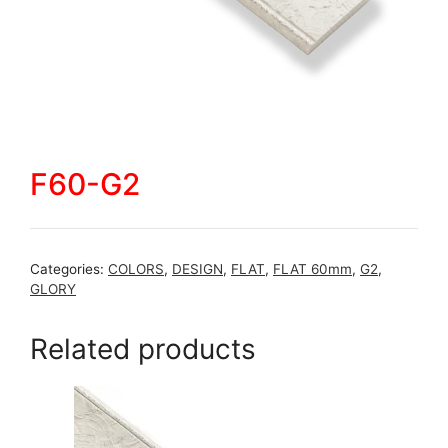
F60-G2
Categories:
COLORS
,
DESIGN
,
FLAT
,
FLAT 60mm
,
G2
,
GLORY
Related products