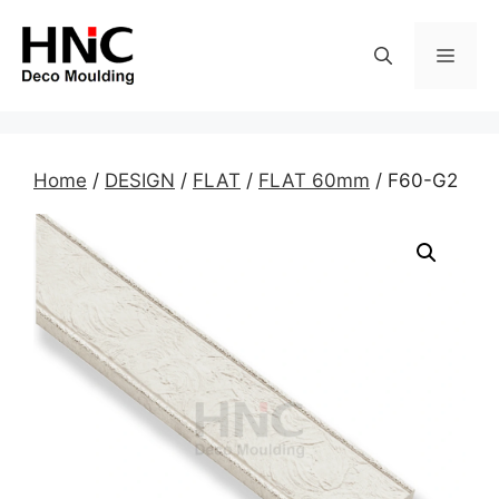
Skip
to
MEN
content
Home
/
DESIGN
/
FLAT
/
FLAT 60mm
/ F60-G2