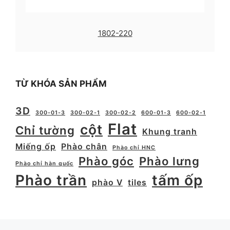
1802-220
TỪ KHÓA SẢN PHẨM
3D
300-01-3
300-02-1
300-02-2
600-01-3
600-02-1
Flat
cột
Chỉ tường
Khung tranh
Miếng ốp
Phào chân
Phào chỉ HNC
Phào góc
Phào lưng
Phào chỉ hàn quốc
Phào trần
tấm ốp
phào V
tiles