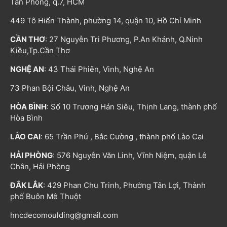
Tân Phong, q.7, HCM
449 Tô Hiến Thành, phường 14, quận 10, Hồ Chí Minh
CẦN THƠ
: 27 Nguyễn Tri Phương, P.An Khánh, Q.Ninh
Kiều,Tp.Cần Thơ
NGHỆ AN
: 43 Thái Phiên, Vinh, Nghệ An
73 Phan Bội Châu, Vinh, Nghệ An
HÒA BÌNH
: Số 10 Trương Hán Siêu, Thịnh Lang, thành phố
Hòa Bình
LÀO CAI
: 65 Trần Phú , Bắc Cường , thành phố Lào Cai
HẢI PHÒNG
: 576 Nguyễn Văn Linh, Vĩnh Niệm, quận Lê
Chân, Hải Phòng
ĐẮK LẮK
: 429 Phan Chu Trinh, Phường Tân Lợi, Thành
phố Buôn Mê Thuột
hncdecomoulding@gmail.com