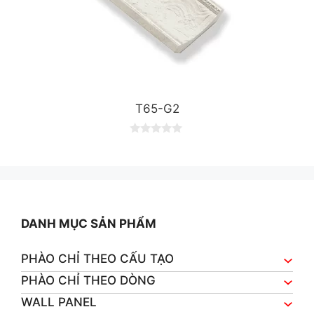
T65-G2
0
o
u
t
o
f
5
DANH MỤC SẢN PHẨM
PHÀO CHỈ THEO CẤU TẠO
PHÀO CHỈ THEO DÒNG
WALL PANEL