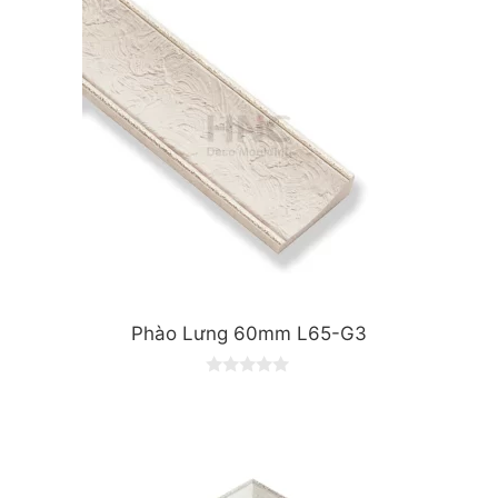
Phào Lưng 60mm L65-G3
0
o
u
t
o
f
5