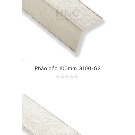
Phào góc 100mm G100-G2
0
o
u
t
o
f
5