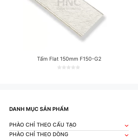
Tấm Flat 150mm F150-G2
0
o
u
t
o
f
5
DANH MỤC SẢN PHẨM
PHÀO CHỈ THEO CẤU TẠO
PHÀO CHỈ THEO DÒNG