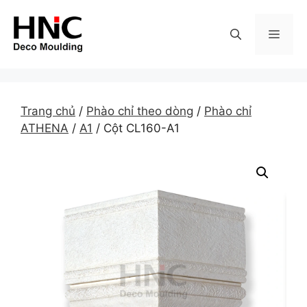
Skip
to
MEN
content
Trang chủ
/
Phào chỉ theo dòng
/
Phào chỉ
ATHENA
/
A1
/ Cột CL160-A1