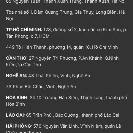
65 Nguyễn Tuân, Thanh Xuân Trung, Thanh Xuân, Hà Nội
Tòa nhà số 1, Đàm Quang Trung, Gia Thụy, Long Biên, Hà
Nội
TP.HỒ CHÍ MINH
: 128, đường số 2, khu dân cư Kim Sơn, p.
Tân Phong, q.7, HCM
449 Tô Hiến Thành, phường 14, quận 10, Hồ Chí Minh
CẦN THƠ
: 27 Nguyễn Tri Phương, P.An Khánh, Q.Ninh
Kiều,Tp.Cần Thơ
NGHỆ AN
: 43 Thái Phiên, Vinh, Nghệ An
73 Phan Bội Châu, Vinh, Nghệ An
HÒA BÌNH
: Số 10 Trương Hán Siêu, Thịnh Lang, thành phố
Hòa Bình
LÀO CAI
: 65 Trần Phú , Bắc Cường , thành phố Lào Cai
HẢI PHÒNG
: 576 Nguyễn Văn Linh, Vĩnh Niệm, quận Lê
Chân, Hải Phòng