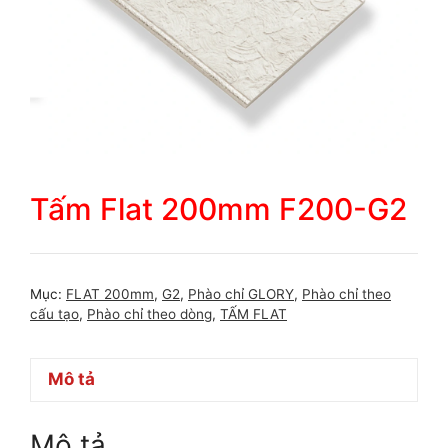
Tấm Flat 200mm F200-G2
Mục:
FLAT 200mm
,
G2
,
Phào chỉ GLORY
,
Phào chỉ theo
cấu tạo
,
Phào chỉ theo dòng
,
TẤM FLAT
Mô tả
Mô tả