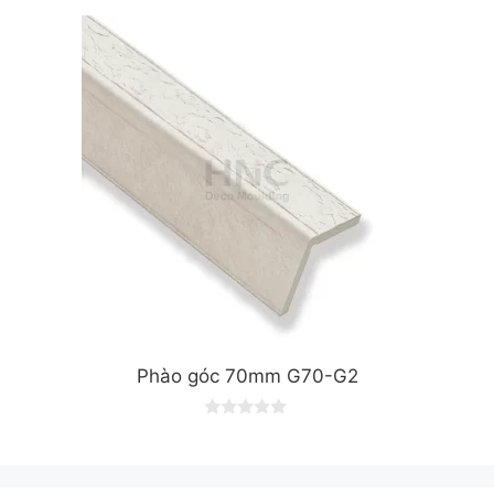
u
t
o
f
5
Phào góc 70mm G70-G2
0
o
u
t
o