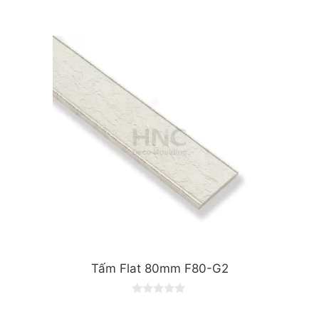
0
o
u
t
o
f
5
Tấm Flat 80mm F80-G2
0
o