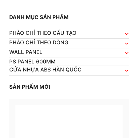
f
5
DANH MỤC SẢN PHẨM
PHÀO CHỈ THEO CẤU TẠO
PHÀO CHỈ THEO DÒNG
WALL PANEL
PS PANEL 600MM
CỬA NHỰA ABS HÀN QUỐC
SẢN PHẨM MỚI