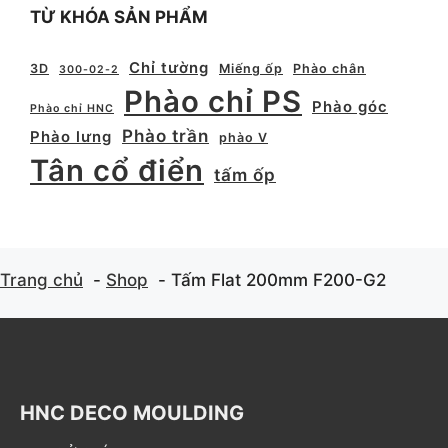
TỪ KHÓA SẢN PHẨM
Chỉ tường
3D
Miếng ốp
Phào chân
300-02-2
Phào chỉ PS
Phào góc
Phào chỉ HNC
Phào trần
Phào lưng
phào V
Tân cổ điển
tấm ốp
Trang chủ
Shop
Tấm Flat 200mm F200-G2
HNC DECO MOULDING