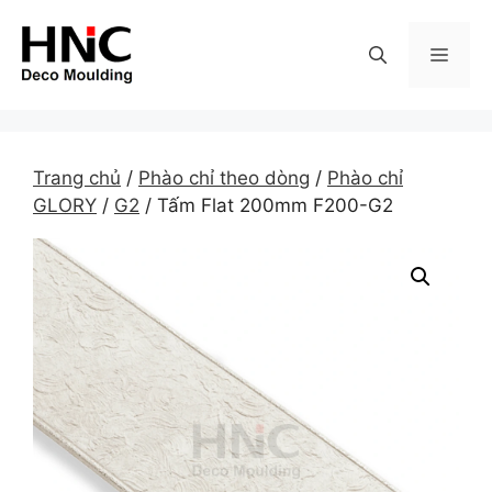
Skip
to
MEN
content
Trang chủ
/
Phào chỉ theo dòng
/
Phào chỉ
GLORY
/
G2
/ Tấm Flat 200mm F200-G2