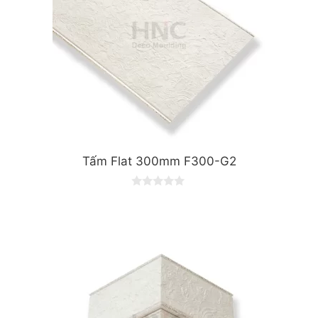
Tấm Flat 300mm F300-G2
0
o
u
t
o
f
5