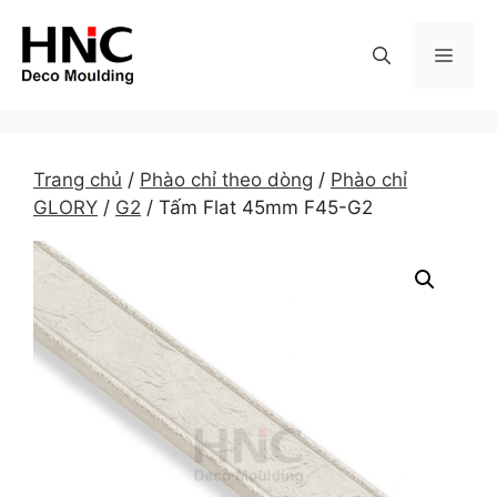
Skip
to
MEN
content
Trang chủ
/
Phào chỉ theo dòng
/
Phào chỉ
GLORY
/
G2
/ Tấm Flat 45mm F45-G2