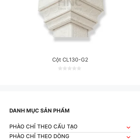
Cột CL130-G2
0
o
u
t
o
f
5
DANH MỤC SẢN PHẨM
PHÀO CHỈ THEO CẤU TẠO
PHÀO CHỈ THEO DÒNG