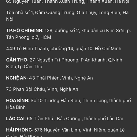
65 Nguyễn Tuân, Thanh Xuân Trung, Thanh Xuân, Hà Nội
Tòa nhà số 1, Đàm Quang Trung, Gia Thụy, Long Biên, Hà
Nội
TP.HỒ CHÍ MINH
: 128, đường số 2, khu dân cư Kim Sơn, p.
Tân Phong, q.7, HCM
449 Tô Hiến Thành, phường 14, quận 10, Hồ Chí Minh
CẦN THƠ
: 27 Nguyễn Tri Phương, P.An Khánh, Q.Ninh
Kiều,Tp.Cần Thơ
NGHỆ AN
: 43 Thái Phiên, Vinh, Nghệ An
73 Phan Bội Châu, Vinh, Nghệ An
HÒA BÌNH
: Số 10 Trương Hán Siêu, Thịnh Lang, thành phố
Hòa Bình
LÀO CAI
: 65 Trần Phú , Bắc Cường , thành phố Lào Cai
HẢI PHÒNG
: 576 Nguyễn Văn Linh, Vĩnh Niệm, quận Lê
Chân, Hải Phòng