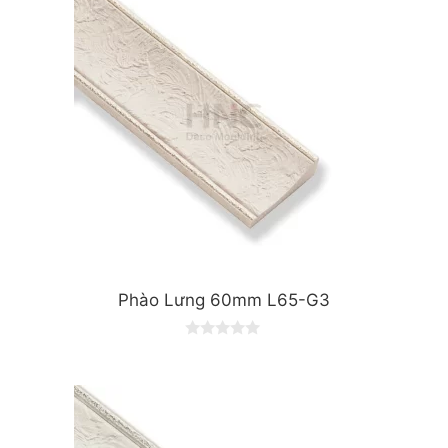
Phào Lưng 60mm L65-G3
0
o
u
t
o
f
5