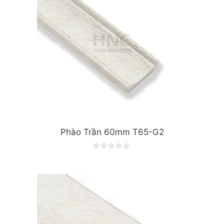
Phào Trần 60mm T65-G2
0
o
u
t
o
f
5