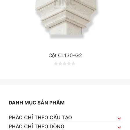
Cột CL130-G2
0
o
u
t
o
f
5
DANH MỤC SẢN PHẨM
PHÀO CHỈ THEO CẤU TẠO
PHÀO CHỈ THEO DÒNG