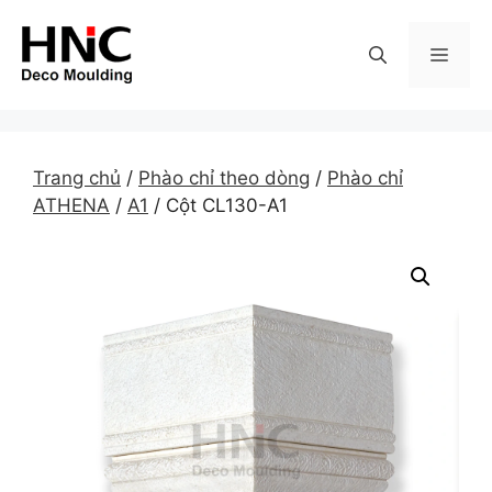
Skip
to
MEN
content
Trang chủ
/
Phào chỉ theo dòng
/
Phào chỉ
ATHENA
/
A1
/ Cột CL130-A1