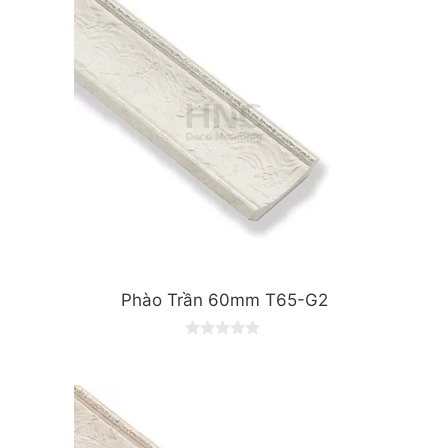
Phào Trần 60mm T65-G2
0
o
u
t
o
f
5