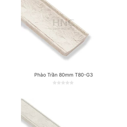
Phào Trần 80mm T80-G3
0
o
u
t
o
f
5