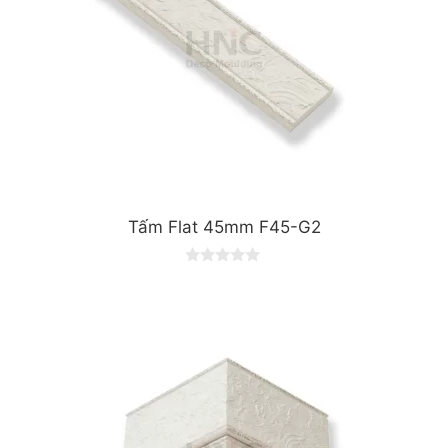
Tấm Flat 45mm F45-G2
0
o
u
t
o
f
5