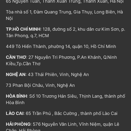
65 Nguyễn Tuân, Thanh Xuân Trung, Thanh Xuân, Hà Nội
Tòa nhà số 1, Đàm Quang Trung, Gia Thụy, Long Biên, Hà
Nội
TP.HỒ CHÍ MINH
: 128, đường số 2, khu dân cư Kim Sơn, p.
Tân Phong, q.7, HCM
449 Tô Hiến Thành, phường 14, quận 10, Hồ Chí Minh
CẦN THƠ
: 27 Nguyễn Tri Phương, P.An Khánh, Q.Ninh
Kiều,Tp.Cần Thơ
NGHỆ AN
: 43 Thái Phiên, Vinh, Nghệ An
73 Phan Bội Châu, Vinh, Nghệ An
HÒA BÌNH
: Số 10 Trương Hán Siêu, Thịnh Lang, thành phố
Hòa Bình
LÀO CAI
: 65 Trần Phú , Bắc Cường , thành phố Lào Cai
HẢI PHÒNG
: 576 Nguyễn Văn Linh, Vĩnh Niệm, quận Lê
Chân, Hải Phòng