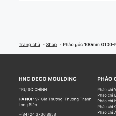
t
5
o
f
5
Trang chủ
Shop
Phào góc 100mm G100-
HNC DECO MOULDING
PHÀO 
TRỤ SỞ CHÍNH
Phào chỉ
Phào chỉ
HÀ NỘI
: 97 Gia Thượng, Thượng Thanh,
Phào chỉ
Long Biên
Phào chỉ
Phào chỉ
+(84) 24 3736 8958