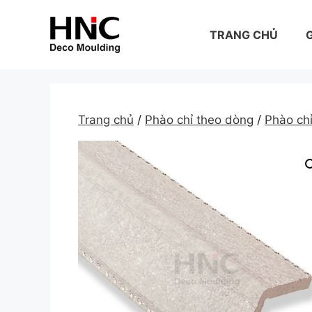
Skip
to
TRANG CHỦ
G
content
Trang chủ
/
Phào chỉ theo dòng
/
Phào ch