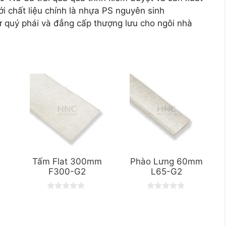
i chất liệu chính là nhựa PS nguyên sinh
quý phái và đẳng cấp thượng lưu cho ngôi nhà
Tấm Flat 300mm
Phào Lưng 60mm
F300-G2
L65-G2
0
0
o
o
u
u
t
t
o
o