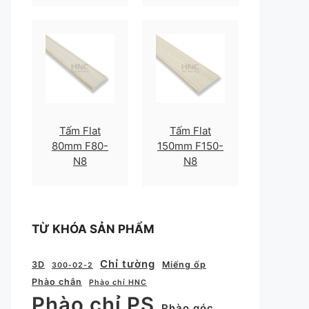
Tấm Flat
Tấm Flat
80mm F80-
150mm F150-
N8
N8
TỪ KHÓA SẢN PHẨM
Chỉ tường
3D
Miếng ốp
300-02-2
Phào chân
Phào chỉ HNC
Phào chỉ PS
Phào góc