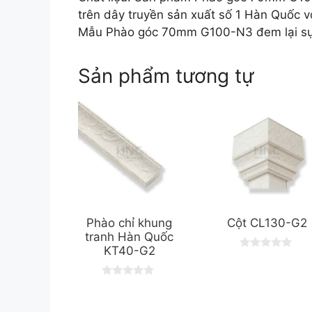
trên dây truyền sản xuất số 1 Hàn Quốc vớ
Mẫu Phào góc 70mm G100-N3 đem lại sự 
Sản phẩm tương tự
Phào chỉ khung
Cột CL130-G2
tranh Hàn Quốc
KT40-G2
0
o
u
0
t
o
o
u
f