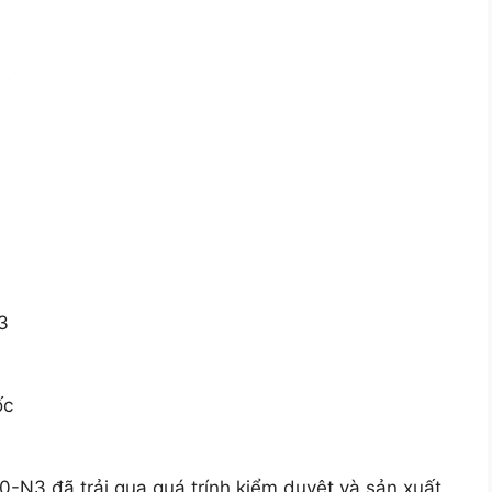
3
ốc
N3 đã trải qua quá trính kiểm duyệt và sản xuất