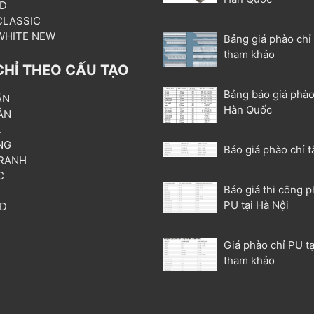
3D
 CLASSIC
 WHITE NEW
Bảng giá phào chỉ
tham khảo
CHỈ THEO CẤU TẠO
Bảng báo giá phào
ẦN
Hàn Quốc
ÂN
L
NG
Báo giá phào chỉ t
RANH
C
Báo giá thi công p
T
PU tại Hà Nội
3D
P
Giá phào chỉ PU tạ
tham khảo