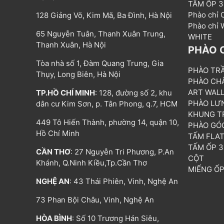
TẤM ỐP 
Phào chỉ
128 Giảng Võ, Kim Mã, Ba Đình, Hà Nội
Phào chỉ
65 Nguyễn Tuân, Thanh Xuân Trung,
WHITE
Thanh Xuân, Hà Nội
PHÀO 
Tòa nhà số 1, Đàm Quang Trung, Gia
PHÀO TR
Thụy, Long Biên, Hà Nội
PHÀO CH
ART WAL
TP.HỒ CHÍ MINH
: 128, đường số 2, khu
PHÀO LƯ
dân cư Kim Sơn, p. Tân Phong, q.7, HCM
KHUNG T
449 Tô Hiến Thành, phường 14, quận 10,
PHÀO GÓ
Hồ Chí Minh
TẤM FLA
TẤM ỐP 
CẦN THƠ
: 27 Nguyễn Tri Phương, P.An
CỘT
Khánh, Q.Ninh Kiều,Tp.Cần Thơ
MIẾNG Ố
NGHỆ AN
: 43 Thái Phiên, Vinh, Nghệ An
73 Phan Bội Châu, Vinh, Nghệ An
HÒA BÌNH
: Số 10 Trương Hán Siêu,