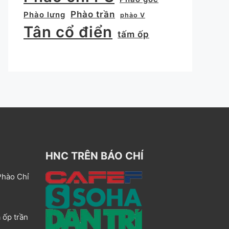
Phào trần
Phào lưng
phào V
Tân cổ điển
tấm ốp
HNC TRÊN BÁO CHÍ
Phào Chỉ
 ốp trần