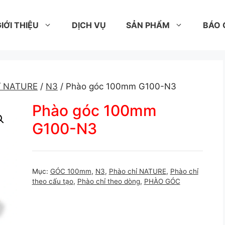
IỚI THIỆU
DỊCH VỤ
SẢN PHẨM
BÁO 
ỉ NATURE
/
N3
/ Phào góc 100mm G100-N3
Phào góc 100mm
G100-N3
Mục:
GÓC 100mm
,
N3
,
Phào chỉ NATURE
,
Phào chỉ
theo cấu tạo
,
Phào chỉ theo dòng
,
PHÀO GÓC