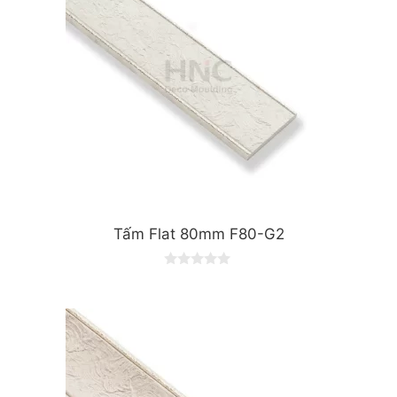
Tấm Flat 80mm F80-G2
0
o
u
t
o
f
5