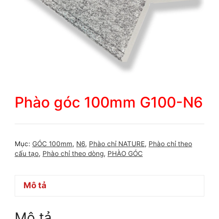
Phào góc 100mm G100-N6
Mục:
GÓC 100mm
,
N6
,
Phào chỉ NATURE
,
Phào chỉ theo
cấu tạo
,
Phào chỉ theo dòng
,
PHÀO GÓC
Mô tả
Mô tả