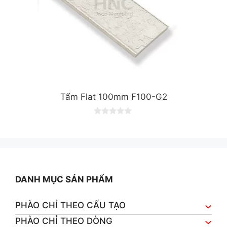
Tấm Flat 100mm F100-G2
0
o
u
t
o
f
5
DANH MỤC SẢN PHẨM
PHÀO CHỈ THEO CẤU TẠO
PHÀO CHỈ THEO DÒNG