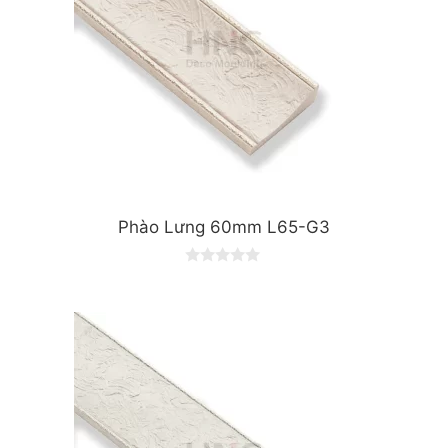
Phào Lưng 60mm L65-G3
0
o
u
t
o
f
5