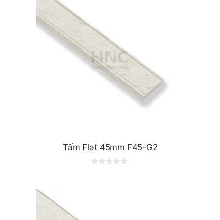
Tấm Flat 45mm F45-G2
0
o
u
t
o
f
5