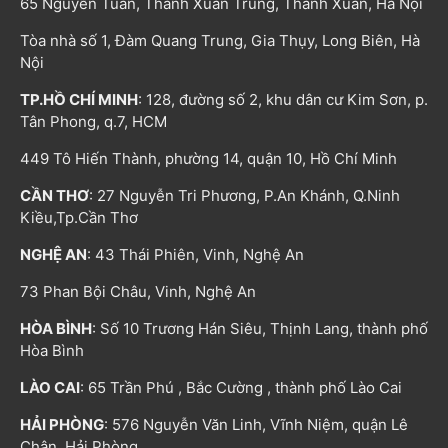
65 Nguyễn Tuân, Thanh Xuân Trung, Thanh Xuân, Hà Nội
Tòa nhà số 1, Đàm Quang Trung, Gia Thụy, Long Biên, Hà
Nội
TP.HỒ CHÍ MINH
: 128, đường số 2, khu dân cư Kim Sơn, p.
Tân Phong, q.7, HCM
449 Tô Hiến Thành, phường 14, quận 10, Hồ Chí Minh
CẦN THƠ
: 27 Nguyễn Tri Phương, P.An Khánh, Q.Ninh
Kiều,Tp.Cần Thơ
NGHỆ AN
: 43 Thái Phiên, Vinh, Nghệ An
73 Phan Bội Châu, Vinh, Nghệ An
HÒA BÌNH
: Số 10 Trương Hán Siêu, Thịnh Lang, thành phố
Hòa Bình
LÀO CAI
: 65 Trần Phú , Bắc Cường , thành phố Lào Cai
HẢI PHÒNG
: 576 Nguyễn Văn Linh, Vĩnh Niệm, quận Lê
Chân, Hải Phòng