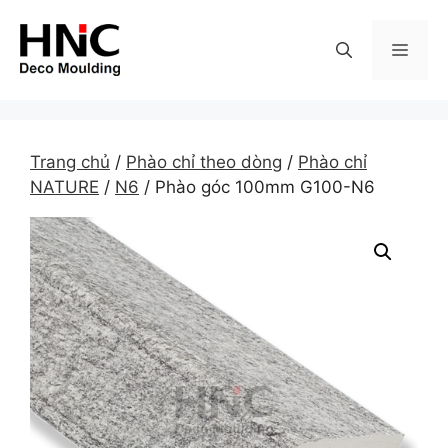
Skip
to
MEN
content
Trang chủ
/
Phào chỉ theo dòng
/
Phào chỉ
NATURE
/
N6
/ Phào góc 100mm G100-N6