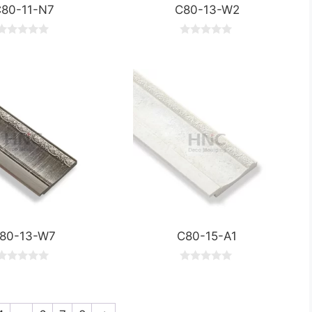
80-11-N7
C80-13-W2
0
0
o
o
u
u
t
o
o
f
5
5
80-13-W7
C80-15-A1
0
0
o
o
u
u
t
o
o