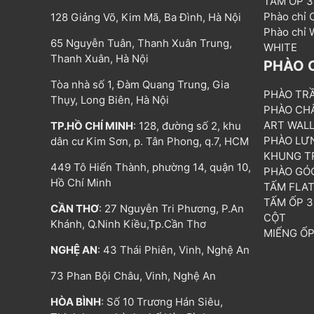
TẤM ỐP 
Phào chỉ
128 Giảng Võ, Kim Mã, Ba Đình, Hà Nội
Phào chỉ
65 Nguyễn Tuân, Thanh Xuân Trung,
WHITE
Thanh Xuân, Hà Nội
PHÀO 
Tòa nhà số 1, Đàm Quang Trung, Gia
PHÀO TR
Thụy, Long Biên, Hà Nội
PHÀO CH
ART WAL
TP.HỒ CHÍ MINH
: 128, đường số 2, khu
PHÀO LƯ
dân cư Kim Sơn, p. Tân Phong, q.7, HCM
KHUNG T
449 Tô Hiến Thành, phường 14, quận 10,
PHÀO GÓ
Hồ Chí Minh
TẤM FLA
TẤM ỐP 
CẦN THƠ
: 27 Nguyễn Tri Phương, P.An
CỘT
Khánh, Q.Ninh Kiều,Tp.Cần Thơ
MIẾNG Ố
NGHỆ AN
: 43 Thái Phiên, Vinh, Nghệ An
73 Phan Bội Châu, Vinh, Nghệ An
HÒA BÌNH
: Số 10 Trương Hán Siêu,