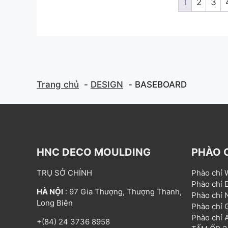
1
2
3
f
f
5
Trang chủ
DESIGN
BASEBOARD
HNC DECO MOULDING
PHÀO 
TRỤ SỞ CHÍNH
Phào chỉ
Phào chỉ
HÀ NỘI
: 97 Gia Thượng, Thượng Thanh,
Phào chỉ
Long Biên
Phào chỉ
Phào chỉ
+(84) 24 3736 8958