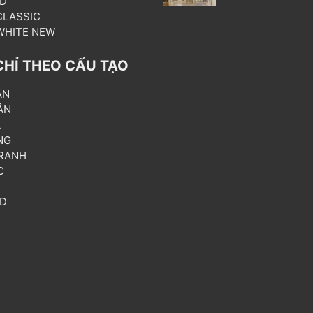
3D
 CLASSIC
 WHITE NEW
CHỈ THEO CẤU TẠO
ẦN
ÂN
L
NG
RANH
C
T
3D
P