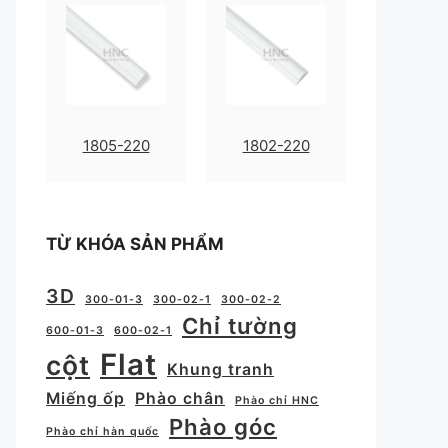
1805-220
1802-220
TỪ KHÓA SẢN PHẨM
3D
300-01-3
300-02-1
300-02-2
Chỉ tường
600-01-3
600-02-1
Flat
cột
Khung tranh
Miếng ốp
Phào chân
Phào chỉ HNC
Phào góc
Phào chỉ hàn quốc