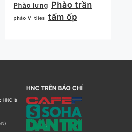
Phào trần
Phào lưng
tấm ốp
phào V
tiles
HNC TRÊN BÁO CHÍ
c HNC là
EN)