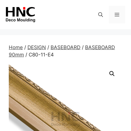
Skip
to
MEN
content
Home
/
DESIGN
/
BASEBOARD
/
BASEBOARD
90mm
/ C80-11-E4