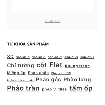
1802-220
TỪ KHÓA SẢN PHẨM
3D
300-01-3
300-02-1
300-02-2
600-01-3
600-02-1
Flat
cột
Chỉ tường
Khung tranh
Miếng ốp
Phào chân
Phào chỉ HNC
Phào góc
Phào lưng
Phào chỉ hàn quốc
Phào trần
tấm ốp
phào V
tiles