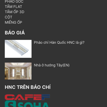
PHÀO GÓC
TẤM FLAT
TẤM ỐP 3D
CỘT
MIẾNG ỐP
BÁO GIÁ
Phào chỉ Hàn Quốc HNC là gì?
Nhà ở hướng Tây(EN)
HNC TRÊN BÁO CHÍ