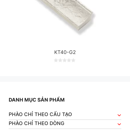
KT40-G2
0
o
u
t
o
f
5
DANH MỤC SẢN PHẨM
PHÀO CHỈ THEO CẤU TẠO
PHÀO CHỈ THEO DÒNG