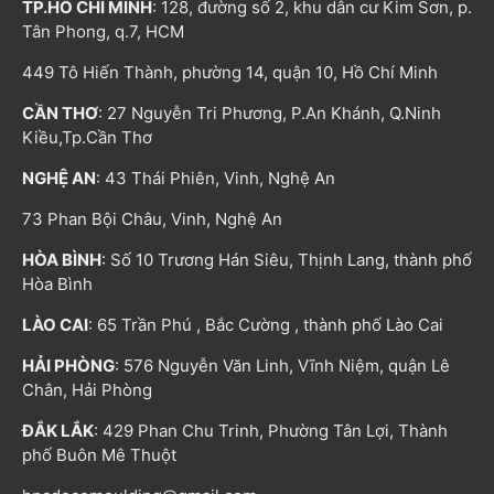
TP.HỒ CHÍ MINH
: 128, đường số 2, khu dân cư Kim Sơn, p.
Tân Phong, q.7, HCM
449 Tô Hiến Thành, phường 14, quận 10, Hồ Chí Minh
CẦN THƠ
: 27 Nguyễn Tri Phương, P.An Khánh, Q.Ninh
Kiều,Tp.Cần Thơ
NGHỆ AN
: 43 Thái Phiên, Vinh, Nghệ An
73 Phan Bội Châu, Vinh, Nghệ An
HÒA BÌNH
: Số 10 Trương Hán Siêu, Thịnh Lang, thành phố
Hòa Bình
LÀO CAI
: 65 Trần Phú , Bắc Cường , thành phố Lào Cai
HẢI PHÒNG
: 576 Nguyễn Văn Linh, Vĩnh Niệm, quận Lê
Chân, Hải Phòng
ĐẮK LẮK
: 429 Phan Chu Trinh, Phường Tân Lợi, Thành
phố Buôn Mê Thuột