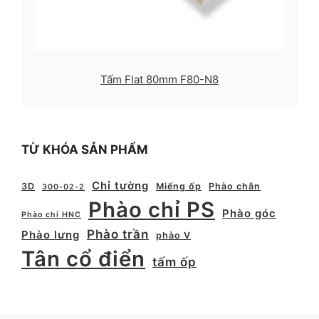
Tấm Flat 80mm F80-N8
TỪ KHÓA SẢN PHẨM
Chỉ tường
3D
Miếng ốp
Phào chân
300-02-2
Phào chỉ PS
Phào góc
Phào chỉ HNC
Phào trần
Phào lưng
phào V
Tân cổ điển
tấm ốp