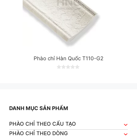
Phào chỉ Hàn Quốc T110-G2
0
o
u
t
o
f
5
DANH MỤC SẢN PHẨM
PHÀO CHỈ THEO CẤU TẠO
PHÀO CHỈ THEO DÒNG