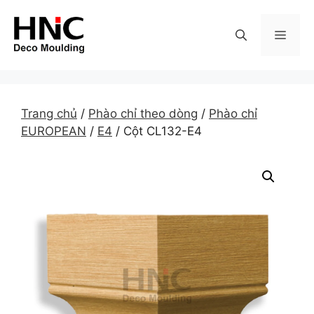
Skip
to
MEN
content
Trang chủ
/
Phào chỉ theo dòng
/
Phào chỉ
EUROPEAN
/
E4
/ Cột CL132-E4