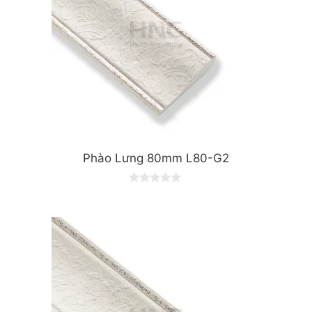
Phào Lưng 80mm L80-G2
0
o
u
t
o
f
5