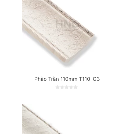
Phào Trần 110mm T110-G3
0
o
u
t
o
f
5