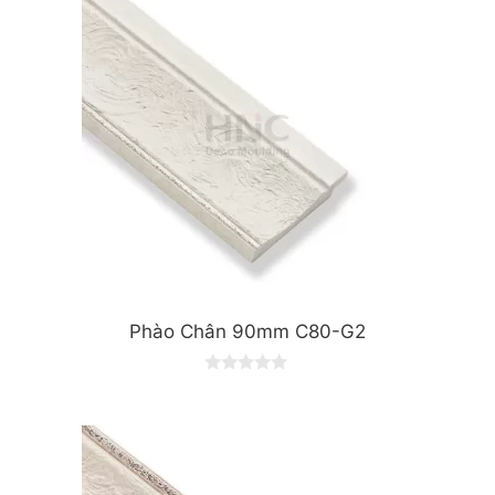
Phào Chân 90mm C80-G2
0
o
u
t
o
f
5