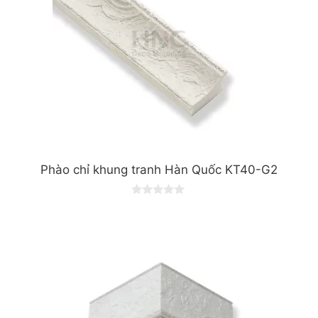
Phào chỉ khung tranh Hàn Quốc KT40-G2
0
o
u
t
o
f
5