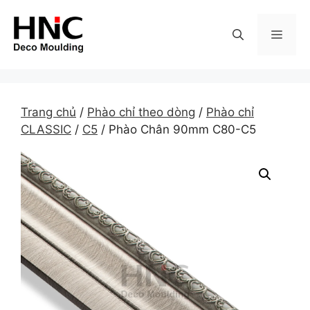
Skip
to
MEN
content
Trang chủ
/
Phào chỉ theo dòng
/
Phào chỉ
CLASSIC
/
C5
/ Phào Chân 90mm C80-C5