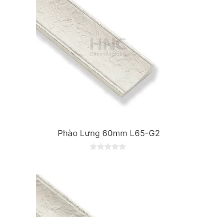
Phào Lưng 60mm L65-G2
0
o
u
t
o
f
5