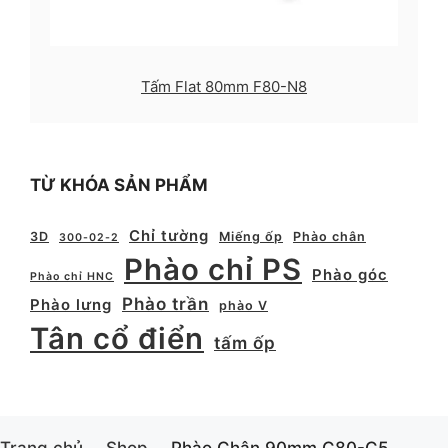
Tấm Flat 80mm F80-N8
TỪ KHÓA SẢN PHẨM
Chỉ tường
3D
Miếng ốp
Phào chân
300-02-2
Phào chỉ PS
Phào góc
Phào chỉ HNC
Phào trần
Phào lưng
phào V
Tân cổ điển
tấm ốp
Trang chủ
Shop
Phào Chân 90mm C80-C5