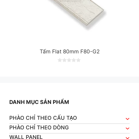
Tấm Flat 80mm F80-G2
0
o
u
t
o
f
5
DANH MỤC SẢN PHẨM
PHÀO CHỈ THEO CẤU TẠO
PHÀO CHỈ THEO DÒNG
WALL PANEL