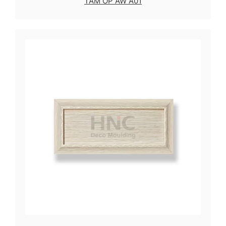
TẤM ỐP AW A01