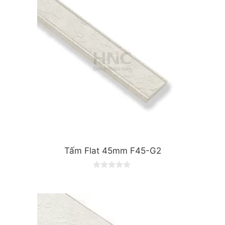
Tấm Flat 45mm F45-G2
0
o
u
t
o
f
5