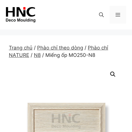
Skip
to
MEN
content
Trang chủ
/
Phào chỉ theo dòng
/
Phào chỉ
NATURE
/
N8
/ Miếng ốp MO250-N8