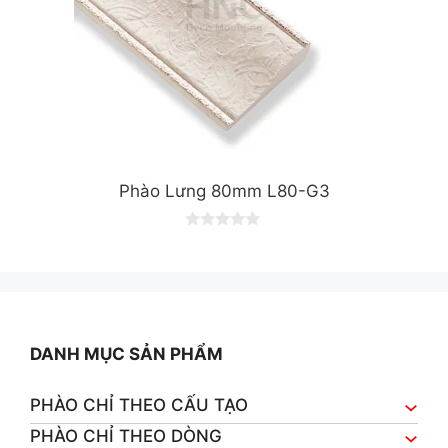
Phào Lưng 80mm L80-G3
0
o
u
t
o
f
5
DANH MỤC SẢN PHẨM
PHÀO CHỈ THEO CẤU TẠO
PHÀO CHỈ THEO DÒNG