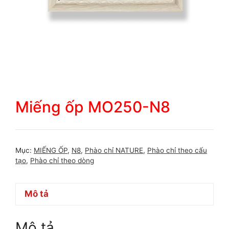
Miếng ốp MO250-N8
Mục:
MIẾNG ỐP
,
N8
,
Phào chỉ NATURE
,
Phào chỉ theo cấu
tạo
,
Phào chỉ theo dòng
Mô tả
Mô tả