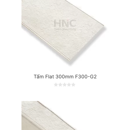
Tấm Flat 300mm F300-G2
0
o
u
t
o
f
5