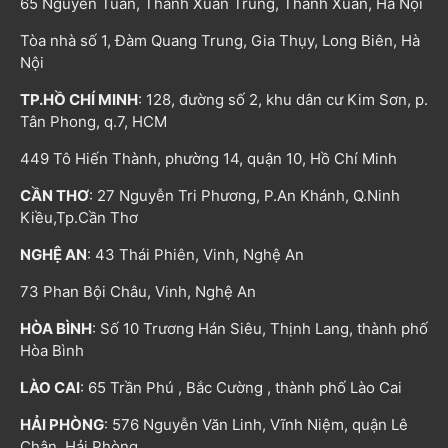
65 Nguyễn Tuân, Thanh Xuân Trung, Thanh Xuân, Hà Nội
Tòa nhà số 1, Đàm Quang Trung, Gia Thụy, Long Biên, Hà
Nội
TP.HỒ CHÍ MINH
: 128, đường số 2, khu dân cư Kim Sơn, p.
Tân Phong, q.7, HCM
449 Tô Hiến Thành, phường 14, quận 10, Hồ Chí Minh
CẦN THƠ
: 27 Nguyễn Tri Phương, P.An Khánh, Q.Ninh
Kiều,Tp.Cần Thơ
NGHỆ AN
: 43 Thái Phiên, Vinh, Nghệ An
73 Phan Bội Châu, Vinh, Nghệ An
HÒA BÌNH
: Số 10 Trương Hán Siêu, Thịnh Lang, thành phố
Hòa Bình
LÀO CAI
: 65 Trần Phú , Bắc Cường , thành phố Lào Cai
HẢI PHÒNG
: 576 Nguyễn Văn Linh, Vĩnh Niệm, quận Lê
Chân, Hải Phòng