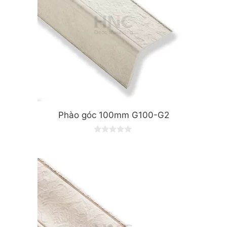
Phào góc 100mm G100-G2
0
o
u
t
o
f
5