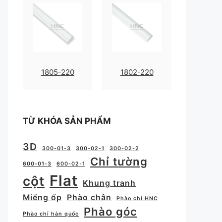
1805-220
1802-220
TỪ KHÓA SẢN PHẨM
3D
300-01-3
300-02-1
300-02-2
Chỉ tường
600-01-3
600-02-1
Flat
cột
Khung tranh
Miếng ốp
Phào chân
Phào chỉ HNC
Phào góc
Phào chỉ hàn quốc