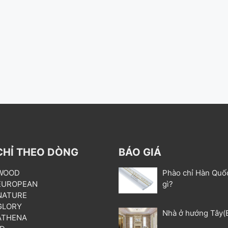
CHỈ THEO DÒNG
BÁO GIÁ
 WOOD
Phào chỉ Hàn Quố
 EUROPEAN
gì?
 NATURE
 GLORY
Nhà ở hướng Tây(
 ATHENA