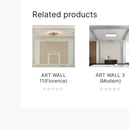
Related products
ART WALL
ART WALL 3
11(Florence)
(Modern)
0
0
o
o
u
u
t
t
o
o
f
f
5
5