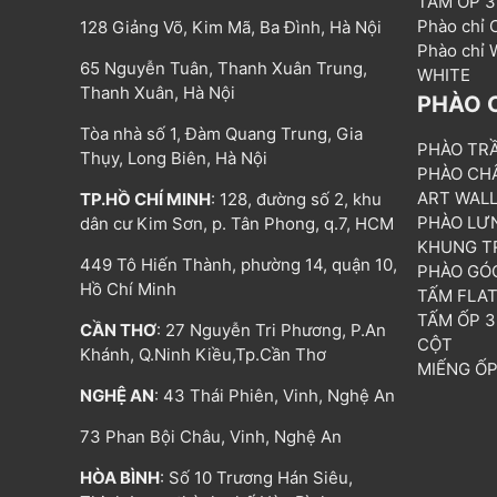
TẤM ỐP 
Phào chỉ
128 Giảng Võ, Kim Mã, Ba Đình, Hà Nội
Phào chỉ
65 Nguyễn Tuân, Thanh Xuân Trung,
WHITE
Thanh Xuân, Hà Nội
PHÀO 
Tòa nhà số 1, Đàm Quang Trung, Gia
PHÀO TR
Thụy, Long Biên, Hà Nội
PHÀO CH
ART WAL
TP.HỒ CHÍ MINH
: 128, đường số 2, khu
PHÀO LƯ
dân cư Kim Sơn, p. Tân Phong, q.7, HCM
KHUNG T
449 Tô Hiến Thành, phường 14, quận 10,
PHÀO GÓ
Hồ Chí Minh
TẤM FLA
TẤM ỐP 
CẦN THƠ
: 27 Nguyễn Tri Phương, P.An
CỘT
Khánh, Q.Ninh Kiều,Tp.Cần Thơ
MIẾNG Ố
NGHỆ AN
: 43 Thái Phiên, Vinh, Nghệ An
73 Phan Bội Châu, Vinh, Nghệ An
HÒA BÌNH
: Số 10 Trương Hán Siêu,