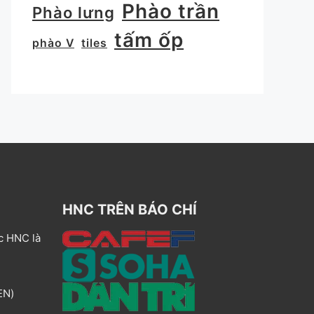
Phào trần
Phào lưng
tấm ốp
phào V
tiles
HNC TRÊN BÁO CHÍ
c HNC là
EN)