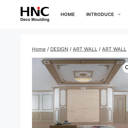
Skip
to
HOME
INTRODUCE
content
Home
/
DESIGN
/
ART WALL
/
ART WALL