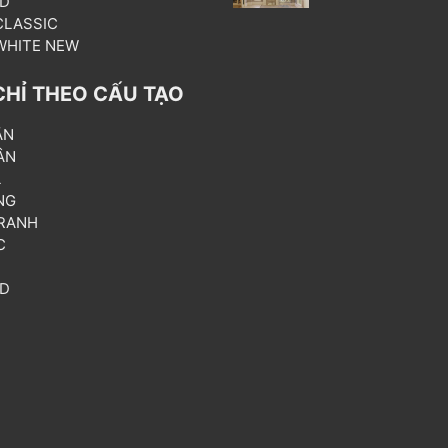
3D
 CLASSIC
 WHITE NEW
CHỈ THEO CẤU TẠO
ẦN
ÂN
L
NG
RANH
C
T
3D
P