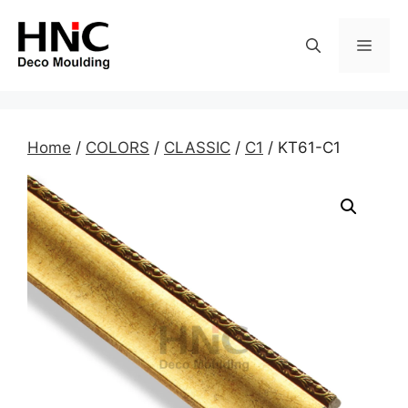
Skip
to
MEN
content
Home
/
COLORS
/
CLASSIC
/
C1
/ KT61-C1