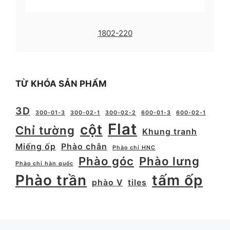
1802-220
TỪ KHÓA SẢN PHẨM
3D
300-01-3
300-02-1
300-02-2
600-01-3
600-02-1
Flat
cột
Chỉ tường
Khung tranh
Miếng ốp
Phào chân
Phào chỉ HNC
Phào góc
Phào lưng
Phào chỉ hàn quốc
Phào trần
tấm ốp
phào V
tiles