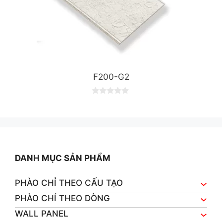
F200-G2
0
o
u
t
o
f
5
DANH MỤC SẢN PHẨM
PHÀO CHỈ THEO CẤU TẠO
PHÀO CHỈ THEO DÒNG
WALL PANEL