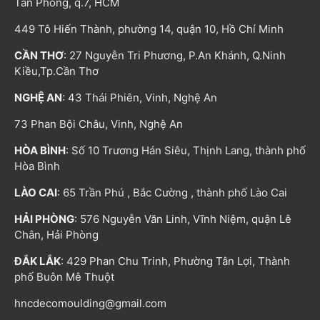
Tân Phong, q.7, HCM
449 Tô Hiến Thành, phường 14, quận 10, Hồ Chí Minh
CẦN THƠ
: 27 Nguyễn Tri Phương, P.An Khánh, Q.Ninh
Kiều,Tp.Cần Thơ
NGHỆ AN
: 43 Thái Phiên, Vinh, Nghệ An
73 Phan Bội Châu, Vinh, Nghệ An
HÒA BÌNH
: Số 10 Trương Hán Siêu, Thịnh Lang, thành phố
Hòa Bình
LÀO CAI
: 65 Trần Phú , Bắc Cường , thành phố Lào Cai
HẢI PHÒNG
: 576 Nguyễn Văn Linh, Vĩnh Niệm, quận Lê
Chân, Hải Phòng
ĐẮK LẮK
: 429 Phan Chu Trinh, Phường Tân Lợi, Thành
phố Buôn Mê Thuột
hncdecomoulding@gmail.com