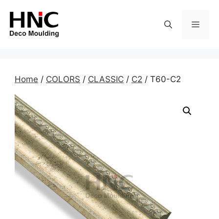
Skip
to
MEN
content
Home
/
COLORS
/
CLASSIC
/
C2
/ T60-C2