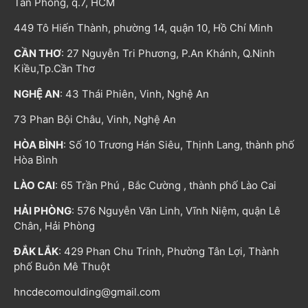
Tân Phong, q.7, HCM
449 Tô Hiến Thành, phường 14, quận 10, Hồ Chí Minh
CẦN THƠ
: 27 Nguyễn Tri Phương, P.An Khánh, Q.Ninh
Kiều,Tp.Cần Thơ
NGHỆ AN
: 43 Thái Phiên, Vinh, Nghệ An
73 Phan Bội Châu, Vinh, Nghệ An
HÒA BÌNH
: Số 10 Trương Hán Siêu, Thịnh Lang, thành phố
Hòa Bình
LÀO CAI
: 65 Trần Phú , Bắc Cường , thành phố Lào Cai
HẢI PHÒNG
: 576 Nguyễn Văn Linh, Vĩnh Niệm, quận Lê
Chân, Hải Phòng
ĐẮK LẮK
: 429 Phan Chu Trinh, Phường Tân Lợi, Thành
phố Buôn Mê Thuột
hncdecomoulding@gmail.com