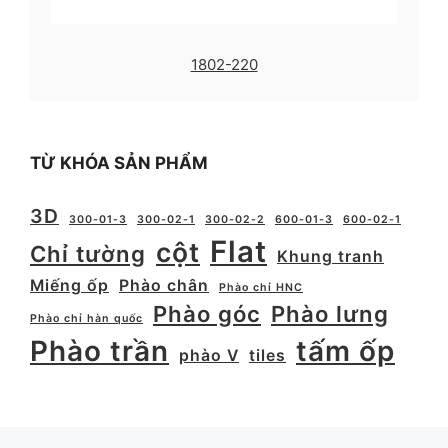
1802-220
TỪ KHÓA SẢN PHẨM
3D
300-01-3
300-02-1
300-02-2
600-01-3
600-02-1
Flat
cột
Chỉ tường
Khung tranh
Miếng ốp
Phào chân
Phào chỉ HNC
Phào góc
Phào lưng
Phào chỉ hàn quốc
Phào trần
tấm ốp
phào V
tiles