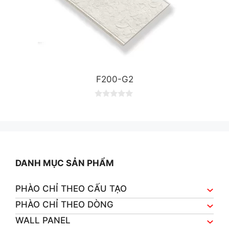
F200-G2
0
o
u
t
o
f
5
DANH MỤC SẢN PHẨM
PHÀO CHỈ THEO CẤU TẠO
PHÀO CHỈ THEO DÒNG
WALL PANEL