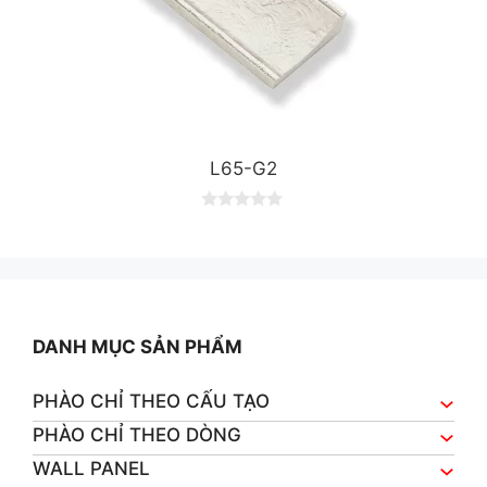
L65-G2
0
o
u
t
o
f
5
DANH MỤC SẢN PHẨM
PHÀO CHỈ THEO CẤU TẠO
PHÀO CHỈ THEO DÒNG
WALL PANEL