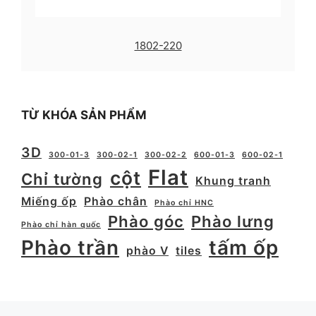
1802-220
TỪ KHÓA SẢN PHẨM
3D
300-01-3
300-02-1
300-02-2
600-01-3
600-02-1
Flat
cột
Chỉ tường
Khung tranh
Miếng ốp
Phào chân
Phào chỉ HNC
Phào góc
Phào lưng
Phào chỉ hàn quốc
Phào trần
tấm ốp
phào V
tiles