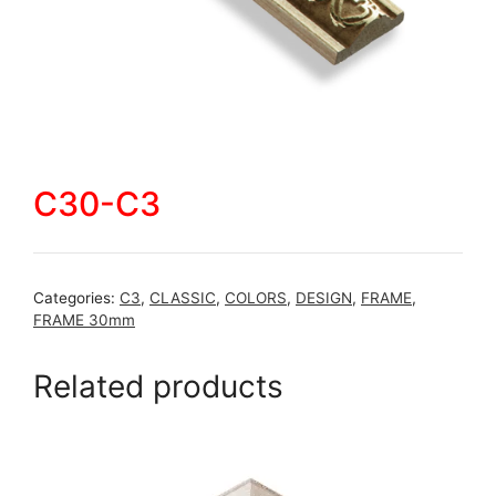
C30-C3
Categories:
C3
,
CLASSIC
,
COLORS
,
DESIGN
,
FRAME
,
FRAME 30mm
Related products