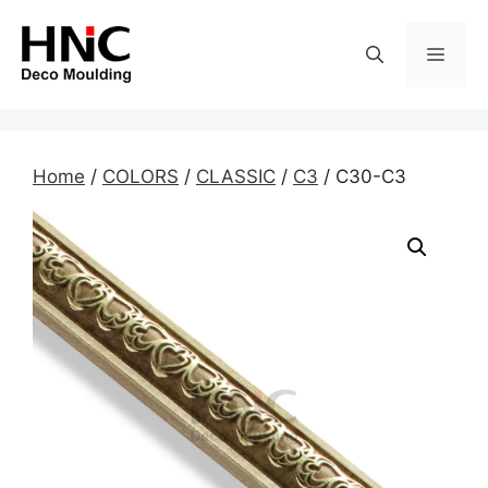
Skip
to
MEN
content
Home
/
COLORS
/
CLASSIC
/
C3
/ C30-C3