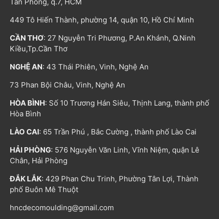
Tân Phong, q.7, HCM
449 Tô Hiến Thành, phường 14, quận 10, Hồ Chí Minh
CẦN THƠ
: 27 Nguyễn Tri Phương, P.An Khánh, Q.Ninh
Kiều,Tp.Cần Thơ
NGHỆ AN
: 43 Thái Phiên, Vinh, Nghệ An
73 Phan Bội Châu, Vinh, Nghệ An
HÒA BÌNH
: Số 10 Trương Hán Siêu, Thịnh Lang, thành phố
Hòa Bình
LÀO CAI
: 65 Trần Phú , Bắc Cường , thành phố Lào Cai
HẢI PHÒNG
: 576 Nguyễn Văn Linh, Vĩnh Niệm, quận Lê
Chân, Hải Phòng
ĐẮK LẮK
: 429 Phan Chu Trinh, Phường Tân Lợi, Thành
phố Buôn Mê Thuột
hncdecomoulding@gmail.com