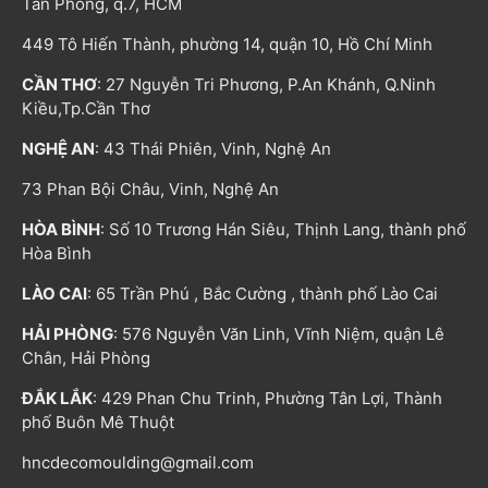
Tân Phong, q.7, HCM
449 Tô Hiến Thành, phường 14, quận 10, Hồ Chí Minh
CẦN THƠ
: 27 Nguyễn Tri Phương, P.An Khánh, Q.Ninh
Kiều,Tp.Cần Thơ
NGHỆ AN
: 43 Thái Phiên, Vinh, Nghệ An
73 Phan Bội Châu, Vinh, Nghệ An
HÒA BÌNH
: Số 10 Trương Hán Siêu, Thịnh Lang, thành phố
Hòa Bình
LÀO CAI
: 65 Trần Phú , Bắc Cường , thành phố Lào Cai
HẢI PHÒNG
: 576 Nguyễn Văn Linh, Vĩnh Niệm, quận Lê
Chân, Hải Phòng
ĐẮK LẮK
: 429 Phan Chu Trinh, Phường Tân Lợi, Thành
phố Buôn Mê Thuột
hncdecomoulding@gmail.com