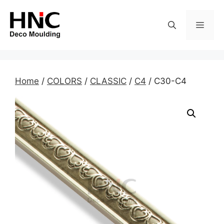
Skip
to
MEN
content
Home
/
COLORS
/
CLASSIC
/
C4
/ C30-C4