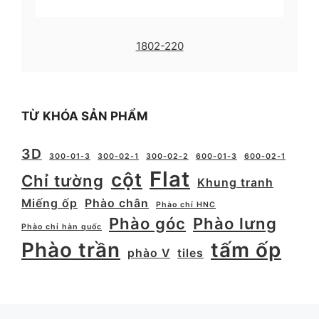
1802-220
TỪ KHÓA SẢN PHẨM
3D
300-01-3
300-02-1
300-02-2
600-01-3
600-02-1
Flat
cột
Chỉ tường
Khung tranh
Miếng ốp
Phào chân
Phào chỉ HNC
Phào góc
Phào lưng
Phào chỉ hàn quốc
Phào trần
tấm ốp
phào V
tiles