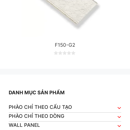
F150-G2
0
o
u
t
o
f
5
DANH MỤC SẢN PHẨM
PHÀO CHỈ THEO CẤU TẠO
PHÀO CHỈ THEO DÒNG
WALL PANEL