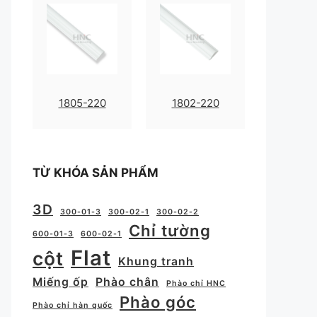
1805-220
1802-220
TỪ KHÓA SẢN PHẨM
3D
300-01-3
300-02-1
300-02-2
Chỉ tường
600-01-3
600-02-1
Flat
cột
Khung tranh
Miếng ốp
Phào chân
Phào chỉ HNC
Phào góc
Phào chỉ hàn quốc