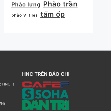
Phào trần
Phào lưng
tấm ốp
phào V
tiles
HNC TRÊN BÁO CHÍ
c HNC là
EN)