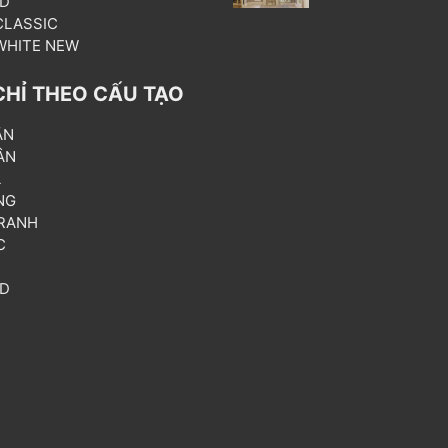
3D
 CLASSIC
 WHITE NEW
CHỈ THEO CẤU TẠO
ẦN
ÂN
L
NG
RANH
C
T
3D
P