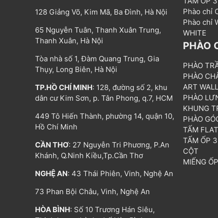
TẤM ỐP 
Phào chỉ
128 Giảng Võ, Kim Mã, Ba Đình, Hà Nội
Phào chỉ
65 Nguyễn Tuân, Thanh Xuân Trung,
WHITE
Thanh Xuân, Hà Nội
PHÀO 
Tòa nhà số 1, Đàm Quang Trung, Gia
PHÀO TR
Thụy, Long Biên, Hà Nội
PHÀO CH
ART WAL
TP.HỒ CHÍ MINH
: 128, đường số 2, khu
PHÀO LƯ
dân cư Kim Sơn, p. Tân Phong, q.7, HCM
KHUNG T
449 Tô Hiến Thành, phường 14, quận 10,
PHÀO GÓ
Hồ Chí Minh
TẤM FLA
TẤM ỐP 
CẦN THƠ
: 27 Nguyễn Tri Phương, P.An
CỘT
Khánh, Q.Ninh Kiều,Tp.Cần Thơ
MIẾNG Ố
NGHỆ AN
: 43 Thái Phiên, Vinh, Nghệ An
73 Phan Bội Châu, Vinh, Nghệ An
HÒA BÌNH
: Số 10 Trương Hán Siêu,