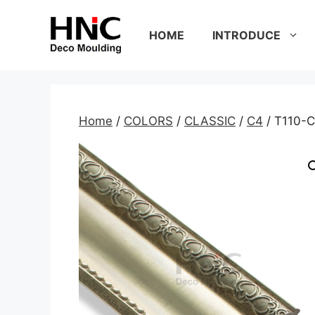
Skip
to
HOME
INTRODUCE
content
Home
/
COLORS
/
CLASSIC
/
C4
/ T110-