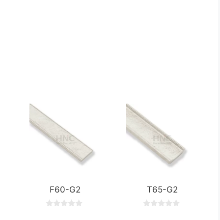
F60-G2
T65-G2
0
0
o
o