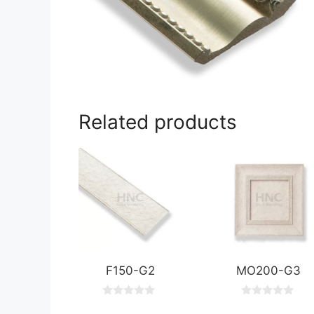
Related products
F150-G2
MO200-G3
0
0
o
o