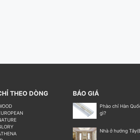
CHỈ THEO DÒNG
BÁO GIÁ
 WOOD
Phào chỉ Hàn Quố
 EUROPEAN
gì?
 NATURE
 GLORY
Nhà ở hướng Tây(
 ATHENA