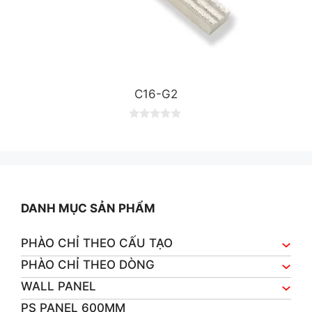
C16-G2
0
o
u
t
o
f
5
DANH MỤC SẢN PHẨM
PHÀO CHỈ THEO CẤU TẠO
PHÀO CHỈ THEO DÒNG
WALL PANEL
PS PANEL 600MM