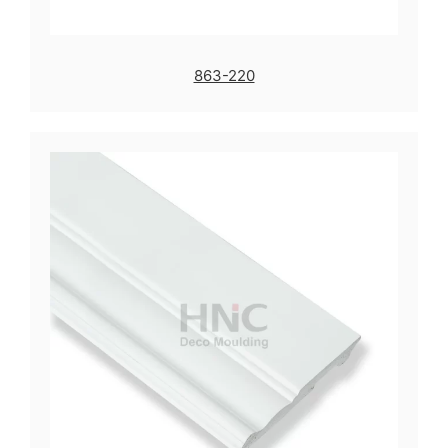
863-220