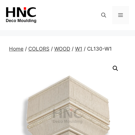
Skip
to
MEN
content
Home
/
COLORS
/
WOOD
/
W1
/ CL130-W1