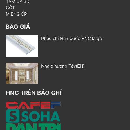
TẤM ỐP 3D
CỘT
MIẾNG ỐP
BÁO GIÁ
Phào chỉ Hàn Quốc HNC là gì?
Nhà ở hướng Tây(EN)
HNC TRÊN BÁO CHÍ