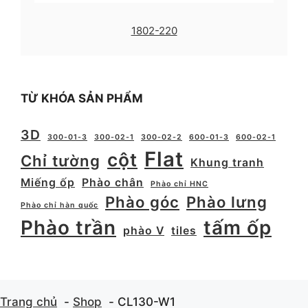
1802-220
TỪ KHÓA SẢN PHẨM
3D
300-01-3
300-02-1
300-02-2
600-01-3
600-02-1
Flat
cột
Chỉ tường
Khung tranh
Miếng ốp
Phào chân
Phào chỉ HNC
Phào góc
Phào lưng
Phào chỉ hàn quốc
Phào trần
tấm ốp
phào V
tiles
Trang chủ
Shop
CL130-W1