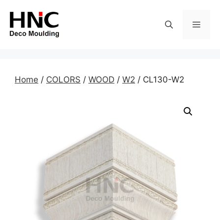
Skip
to
MEN
content
Home
/
COLORS
/
WOOD
/
W2
/ CL130-W2