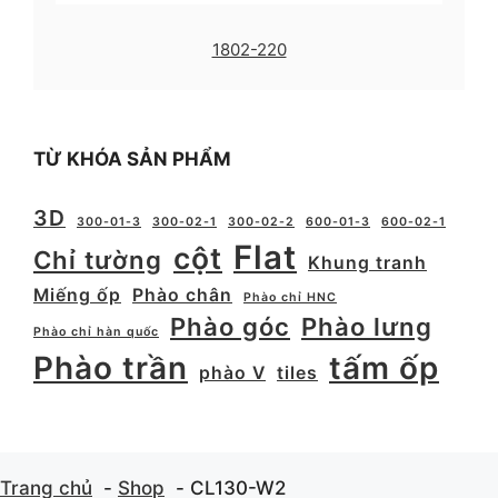
1802-220
TỪ KHÓA SẢN PHẨM
3D
300-01-3
300-02-1
300-02-2
600-01-3
600-02-1
Flat
cột
Chỉ tường
Khung tranh
Miếng ốp
Phào chân
Phào chỉ HNC
Phào góc
Phào lưng
Phào chỉ hàn quốc
Phào trần
tấm ốp
phào V
tiles
Trang chủ
Shop
CL130-W2