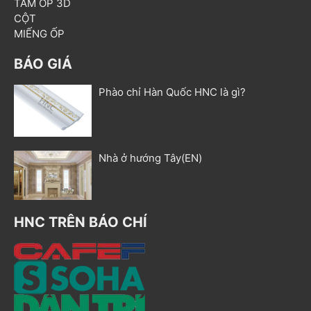
TẤM ỐP 3D
CỘT
MIẾNG ỐP
BÁO GIÁ
Phào chỉ Hàn Quốc HNC là gì?
Nhà ở hướng Tây(EN)
HNC TRÊN BÁO CHÍ