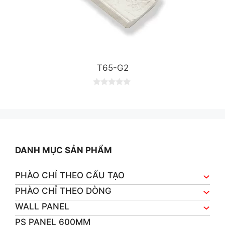
T65-G2
0
o
u
t
o
f
5
DANH MỤC SẢN PHẨM
PHÀO CHỈ THEO CẤU TẠO
PHÀO CHỈ THEO DÒNG
WALL PANEL
PS PANEL 600MM