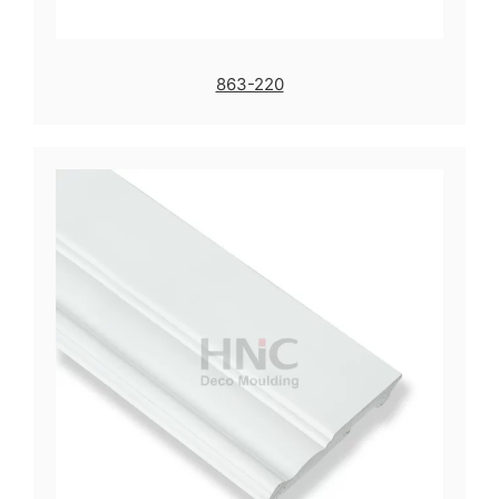
863-220