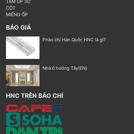
TẤM ỐP 3D
CỘT
MIẾNG ỐP
BÁO GIÁ
Phào chỉ Hàn Quốc HNC là gì?
Nhà ở hướng Tây(EN)
HNC TRÊN BÁO CHÍ