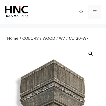
Skip
to
MEN
content
Home
/
COLORS
/
WOOD
/
W7
/ CL130-W7