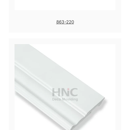
863-220