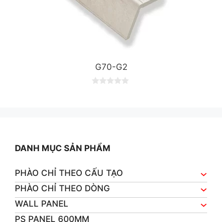
G70-G2
0
o
u
t
o
f
5
DANH MỤC SẢN PHẨM
PHÀO CHỈ THEO CẤU TẠO
PHÀO CHỈ THEO DÒNG
WALL PANEL
PS PANEL 600MM