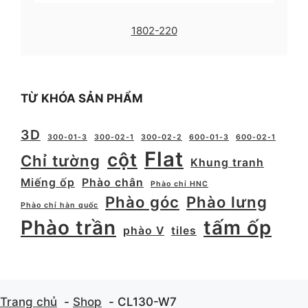
1802-220
TỪ KHÓA SẢN PHẨM
3D
300-01-3
300-02-1
300-02-2
600-01-3
600-02-1
Flat
cột
Chỉ tường
Khung tranh
Miếng ốp
Phào chân
Phào chỉ HNC
Phào góc
Phào lưng
Phào chỉ hàn quốc
Phào trần
tấm ốp
phào V
tiles
Trang chủ
Shop
CL130-W7