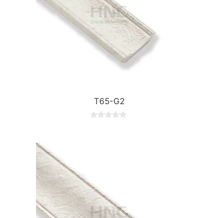
T65-G2
0
o
u
t
o
f
5