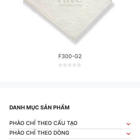
F300-G2
0
o
u
t
o
f
5
DANH MỤC SẢN PHẨM
PHÀO CHỈ THEO CẤU TẠO
PHÀO CHỈ THEO DÒNG