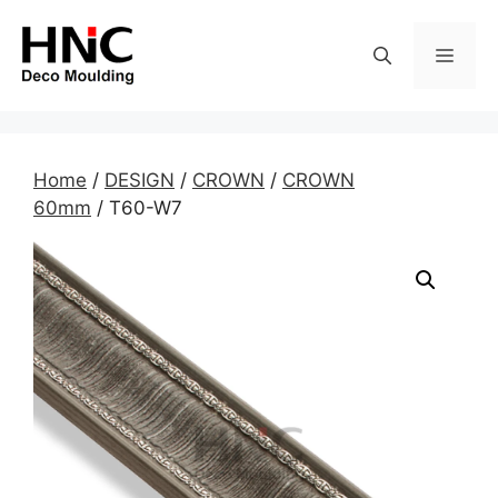
Skip
to
MEN
content
Home
/
DESIGN
/
CROWN
/
CROWN
60mm
/ T60-W7