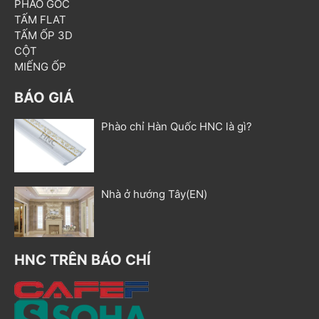
PHÀO GÓC
TẤM FLAT
TẤM ỐP 3D
CỘT
MIẾNG ỐP
BÁO GIÁ
Phào chỉ Hàn Quốc HNC là gì?
Nhà ở hướng Tây(EN)
HNC TRÊN BÁO CHÍ