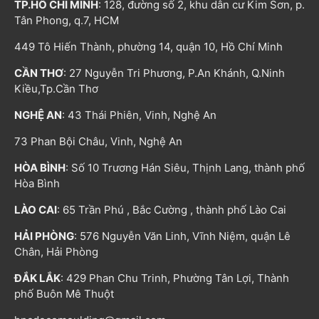
TP.HỒ CHÍ MINH
: 128, đường số 2, khu dân cư Kim Sơn, p.
Tân Phong, q.7, HCM
449 Tô Hiến Thành, phường 14, quận 10, Hồ Chí Minh
CẦN THƠ
: 27 Nguyễn Tri Phương, P.An Khánh, Q.Ninh
Kiều,Tp.Cần Thơ
NGHỆ AN
: 43 Thái Phiên, Vinh, Nghệ An
73 Phan Bội Châu, Vinh, Nghệ An
HÒA BÌNH
: Số 10 Trương Hán Siêu, Thịnh Lang, thành phố
Hòa Bình
LÀO CAI
: 65 Trần Phú , Bắc Cường , thành phố Lào Cai
HẢI PHÒNG
: 576 Nguyễn Văn Linh, Vĩnh Niệm, quận Lê
Chân, Hải Phòng
ĐẮK LẮK
: 429 Phan Chu Trinh, Phường Tân Lợi, Thành
phố Buôn Mê Thuột