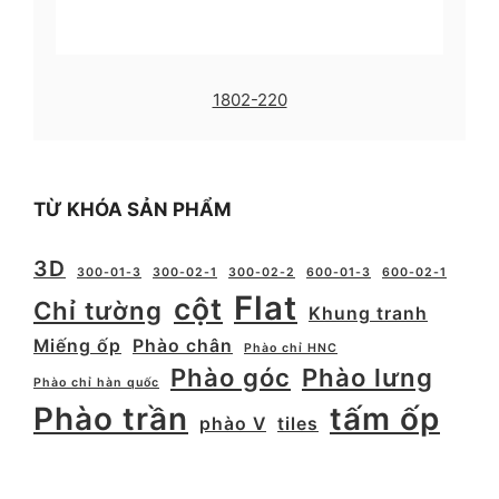
1802-220
TỪ KHÓA SẢN PHẨM
3D
300-01-3
300-02-1
300-02-2
600-01-3
600-02-1
Flat
cột
Chỉ tường
Khung tranh
Miếng ốp
Phào chân
Phào chỉ HNC
Phào góc
Phào lưng
Phào chỉ hàn quốc
Phào trần
tấm ốp
phào V
tiles